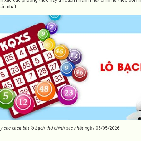
h xác các phương thức này thì cách nhanh nhất chính là theo dõi n
ắn nhất.
ay các cách bắt lô bạch thủ chính xác nhất
ngày 05/05/2026