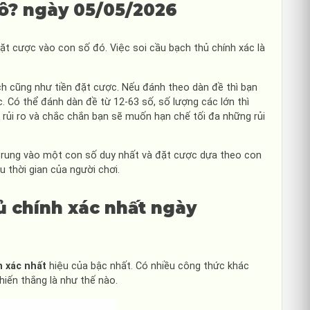
lô? ngày 05/05/2026
ặt cược vào con số đó. Việc soi cầu bạch thủ chính xác là
.
ch cũng như tiền đặt cược. Nếu đánh theo dàn đề thì bạn
. Có thể đánh dàn đề từ 12-63 số, số lượng các lớn thì
 rủi ro và chắc chắn bạn sẽ muốn hạn chế tối đa những rủi
 trung vào một con số duy nhất và đặt cược dựa theo con
u thời gian của người chơi.
ủ chính xác nhất ngày
h xác nhất
hiệu của bậc nhất. Có nhiều công thức khác
iến thắng là như thế nào.