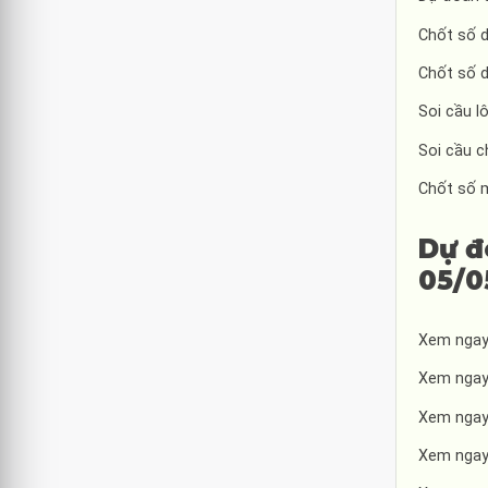
Chốt số d
Chốt số d
Soi cầu l
Soi cầu c
Chốt số m
Dự đ
05/0
Xem ngay
Xem ngay
Xem ngay
Xem ngay