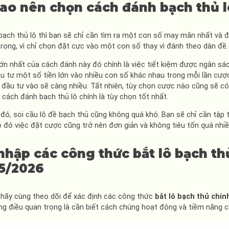
sao nên chọn cách đánh bạch thủ 
bạch thủ lô thì bạn sẽ chỉ cần tìm ra một con số may mắn nhất và đ
trọng, vì chỉ chọn đặt cực vào một con số thay vì đánh theo dàn đề
ớn nhất của cách đánh này đó chính là việc tiết kiệm được ngân sá
u tư một số tiền lớn vào nhiều con số khác nhau trong mỗi lần cược
 đầu tư vào sẽ càng nhiều. Tất nhiên, tùy chọn cược nào cũng sẽ có
à cách đánh bạch thủ lô chính là tùy chọn tốt nhất.
đó, soi cầu lô đề bạch thủ cũng không quá khó. Bạn sẽ chỉ cần tập
o đó việc đặt cược cũng trở nên đơn giản và không tiêu tốn quá nhiề
nhập các công thức bắt lô bạch th
5/2026
 hãy cùng theo dõi để xác định các công thức
bắt lô bạch thủ chín
g điều quan trọng là cần biết cách chúng hoạt động và tiềm năng ch