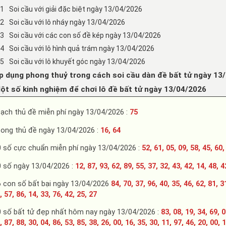
Soi cầu với giải đặc biệt ngày 13/04/2026
Soi cầu với lô nháy ngày 13/04/2026
Soi cầu với các con số đề kép ngày 13/04/2026
Soi cầu với lô hình quả trám ngày 13/04/2026
Soi cầu với lô khuyết góc ngày 13/04/2026
p dụng phong thuỷ trong cách soi cầu dàn đề bất tử ngày 13
ột số kinh nghiệm để chơi lô đề bất tử ngày 13/04/2026
ạch thủ đề miễn phí ngày 13/04/2026 :
75
ong thủ đề ngày 13/04/2026 :
16, 64
 số cực chuẩn miễn phí ngày 13/04/2026 :
52, 61, 05, 09, 58, 45, 60,
 số ngày 13/04/2026 :
12, 87, 93, 62, 89, 55, 37, 32, 43, 42, 14, 48, 4
 con số bất bại ngày 13/04/2026
84, 70, 37, 96, 40, 35, 46, 62, 81, 3
, 57, 86, 14, 33, 76, 42, 25, 27
 số bất tử đẹp nhất hôm nay ngày 13/04/2026 :
83, 08, 19, 34, 69, 0
, 87, 88, 30, 04, 86, 53, 85, 38, 26, 00, 16, 35, 30, 11, 97, 46, 20, 00, 