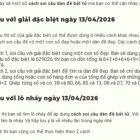
đây sẽ một số
cách soi cầu dàn đề bất tử
mà bạn có thể cân nhắc 
u với giải đặc biệt ngày 13/04/2026
ầu thì số của giải đặc biệt có thể được dùng ở nhiều cách khác nhau
ch soi cầu để có một con số đẹp hoặc một dàn đề đẹp. Các cách 
h 1, soi cầu với giải đặc biệt cùng một con số đẹp. Bạn sẽ dùng g
dụ số đặc biệt là 629026 thì bạn có dồn tổng là:6+3+6+6+6+9=37
đề.
h 2, soi cầu với giải đặc biệt đề tìm ra dàn đề đẹp. Bạn sẽ chỉ d
 dùng tổng hoặc con số hàng đơn vị của tổng để ghép với những c
=2. Ghép từng số và có: 38 và 80, 66, 85 và 13, 08 và 07, 70 và 
ầu với lô nháy ngày 13/04/2026
 thì bạn sẽ tìm lô nháy để áp dụng
cách soi cầu dàn đề bất tử.
Với
tên là nháy. Và hãy lưu ý là về nhiều lần trong ngày nhé.
ề thì bạn cũng có thể thực hiện theo 2 cách.