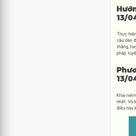
Hướn
13/0
Thực hiệ
cầu dàn đ
thắng, ha
pháp tuyệ
Phươ
13/0
Khái niệm
nhất. Và 
điều này 