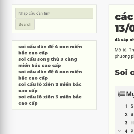
các
Search
13/
đã câp n
soi cầu dàn đề 4 con miền
Mô tả: T
bắc cao cấp
phương ph
soi cầu song thủ 3 càng
miền bắc cao cấp
Soi 
soi cầu dàn đề 8 con miền
bắc cao cấp
soi cầu lô xiên 2 miền bắc
cao cấp
Mụ
soi cầu lô xiên 3 miền bắc
cao cấp
S
S
H
P