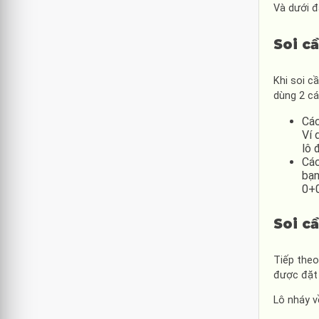
Và dưới 
Soi cầ
Khi soi c
dùng 2 cá
Các
Ví 
lô 
Các
bạn
0+0
Soi c
Tiếp theo
được đặt 
Lô nháy v