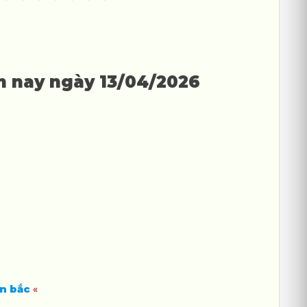
m nay ngày 13/04/2026
ền bắc
«