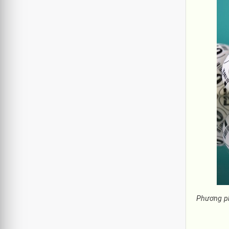
Phương ph