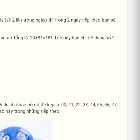
áy (về 2 lần trong ngày) thì trong 2 ngày tiếp theo bạn sẽ
ì bạn có tổng là: 23+91=181. Lúc này bạn chỉ sẽ dùng số 9
dụ như bạn có số đề kép là: 00, 11, 22, 33, 44, 55, 66, 77,
 số này trong những tiếp theo.