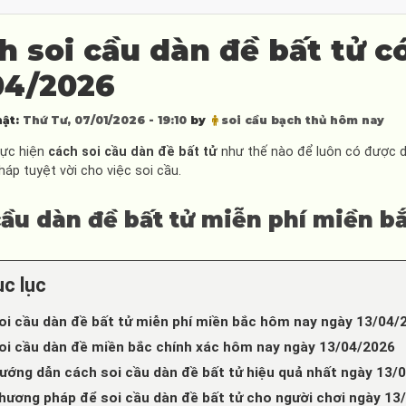
h soi cầu dàn đề bất tử có
04/2026
hật:
Thứ Tư, 07/01/2026 - 19:10
by
soi cầu bạch thủ hôm nay
hực hiện
cách soi cầu dàn đề bất tử
như thế nào để luôn có được d
áp tuyệt vời cho việc soi cầu.
cầu dàn đề bất tử miễn phí miền 
c lục
oi cầu dàn đề bất tử miễn phí miền bắc hôm nay ngày 13/04/
oi cầu dàn đề miền bắc chính xác hôm nay ngày 13/04/2026
ướng dẫn cách soi cầu dàn đề bất tử hiệu quả nhất ngày 13/
hương pháp để soi cầu dàn đề bất tử cho người chơi ngày 13