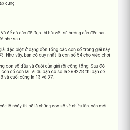
áp dụng:
. Và để có dàn đề đẹp thì bài viết sẽ hướng dẫn đến bạn
đó như sau:
iải đặc biệt ở dạng dồn tổng các con số trong giải này.
. Như vậy, bạn có duy nhất là con số 54 cho việc chơi
ùng con số đầu và đuôi của giải rồi cộng tổng. Sau đó
on số còn lại. Ví dụ bạn có số là 284228 thì bạn sẽ
28 và cuối cùng là 13 và 37.
 các lô nháy thì sẽ là những con số về nhiều lần, nên mới