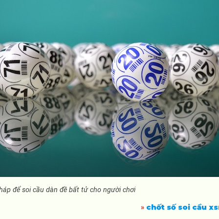
áp để soi cầu dàn đề bất tử cho người chơi
chốt số soi cầu x
»