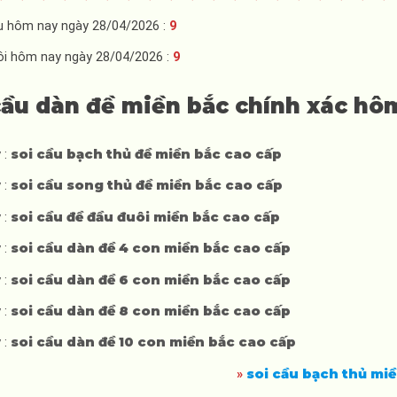
u hôm nay ngày 28/04/2026 :
9
ôi hôm nay ngày 28/04/2026 :
9
cầu dàn đề miền bắc chính xác hô
soi cầu bạch thủ đề miền bắc cao cấp
 :
soi cầu song thủ đề miền bắc cao cấp
 :
soi cầu đề đầu đuôi miền bắc cao cấp
 :
soi cầu dàn đề 4 con miền bắc cao cấp
 :
soi cầu dàn đề 6 con miền bắc cao cấp
 :
soi cầu dàn đề 8 con miền bắc cao cấp
 :
soi cầu dàn đề 10 con miền bắc cao cấp
 :
soi cầu bạch thủ mi
»