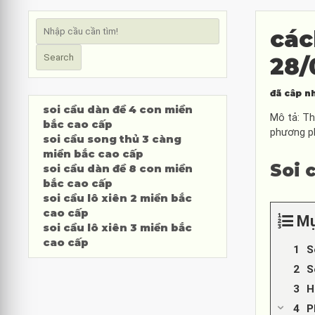
các
Search
28/
đã câp n
soi cầu dàn đề 4 con miền
Mô tả: T
bắc cao cấp
phương ph
soi cầu song thủ 3 càng
miền bắc cao cấp
Soi 
soi cầu dàn đề 8 con miền
bắc cao cấp
soi cầu lô xiên 2 miền bắc
cao cấp
Mụ
soi cầu lô xiên 3 miền bắc
cao cấp
S
S
H
P