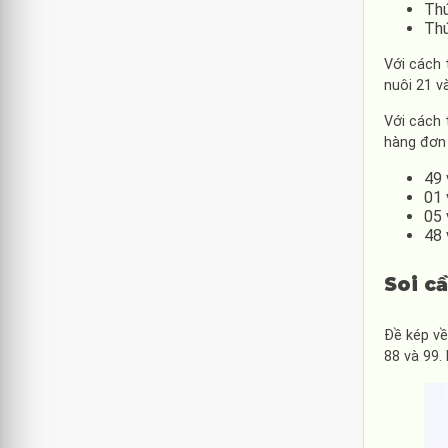
Thứ
Thứ
Với cách 
nuôi 21 v
Với cách 
hàng đơn 
49 
01 
05 
48 
Soi c
Đề kép về
88 và 99.