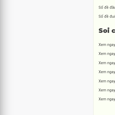
Số đề đầ
Số đề đu
Soi 
Xem ngay
Xem ngay
Xem ngay
Xem ngay
Xem ngay
Xem ngay
Xem ngay