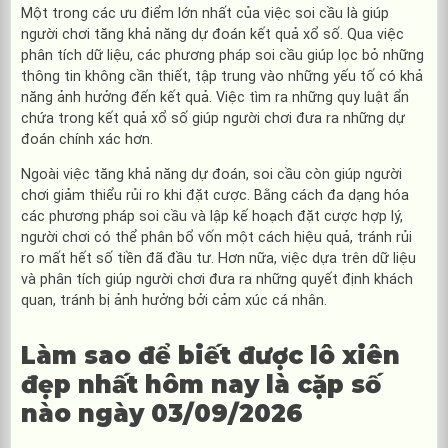
Một trong các ưu điểm lớn nhất của việc soi cầu là giúp
người chơi tăng khả năng dự đoán kết quả xổ số. Qua việc
phân tích dữ liệu, các phương pháp soi cầu giúp lọc bỏ những
thông tin không cần thiết, tập trung vào những yếu tố có khả
năng ảnh hưởng đến kết quả. Việc tìm ra những quy luật ẩn
chứa trong kết quả xổ số giúp người chơi đưa ra những dự
đoán chính xác hơn.
Ngoài việc tăng khả năng dự đoán, soi cầu còn giúp người
chơi giảm thiểu rủi ro khi đặt cược. Bằng cách đa dạng hóa
các phương pháp soi cầu và lập kế hoạch đặt cược hợp lý,
người chơi có thể phân bổ vốn một cách hiệu quả, tránh rủi
ro mất hết số tiền đã đầu tư. Hơn nữa, việc dựa trên dữ liệu
và phân tích giúp người chơi đưa ra những quyết định khách
quan, tránh bị ảnh hưởng bởi cảm xúc cá nhân.
Làm sao để biết được lô xiên
đẹp nhất hôm nay là cặp số
nào ngày 03/09/2026