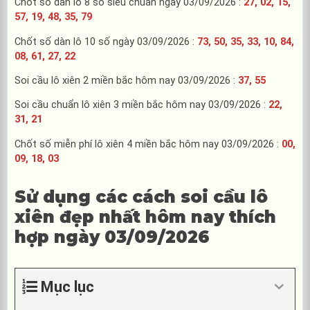
Chốt số dàn lô 8 số siêu chuẩn ngày 03/09/2026 :
27, 02, 15,
57, 19, 48, 35, 79
Chốt số dàn lô 10 số ngày 03/09/2026 :
73, 50, 35, 33, 10, 84,
08, 61, 27, 22
Soi cầu lô xiên 2 miền bắc hôm nay 03/09/2026 :
37, 55
Soi cầu chuẩn lô xiên 3 miền bắc hôm nay 03/09/2026 :
22,
31, 21
Chốt số miễn phí lô xiên 4 miền bắc hôm nay 03/09/2026 :
00,
09, 18, 03
Sử dụng các cách soi cầu lô
xiên đẹp nhất hôm nay thích
hợp ngày 03/09/2026
Mục lục