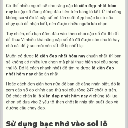
Có thể nhiều người sẽ cho rằng cặp
lô xiên đẹp nhất hôm
nay
là cặp số đang đứng đầu tiên trên bảng lô kết. Ừ thì cũng
không sai vì đó là cặp số có tần suất đẹp hoặc là có cầu
chạy quá dễ nhận biết, nên được nhiều người lựa chọn.
Tuy nhiên, nếu bạn đâm đầu vào theo chơi cặp số đó thì rất
dễ thua.Vì nhiều khả năng cặp số đó đã được các chủ lô hay
nhà cái để ý soi mói nên rất dễ bị nhốt lại.
Muốn có được
lô xiên đẹp nhất hôm nay
chuẩn nhất thì bạn
sẽ không có nhiều lựa chọn mà phải thực hiện soi cầu song
thủ lô. Đó là cách nhanh nhất để tìm ra được
lô xiên đẹp
nhất hôm nay
chắc ăn nhất.
Hoặc cách đơn giản hơn nữa để bạn dễ dàng nhận biết, đó là
xem cặp số do chính cao thủ soi cầu rồng 247 chốt ở trên.
Đó chắc chắn là
lô xiên đẹp nhất hôm nay
vì chúng tôi lựa
chọn số dựa vào 2 yếu tố then chốt là nhịp tần suất đẹp và
đường cầu chạy đẹp.
Sử dụng bạc nhớ vào soi lô