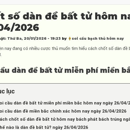
t số dàn đề bất tử hôm n
04/2026
hật:
Thứ Ba, 20/01/2026 - 19:23
by
soi cầu bạch thủ hôm nay
ện nay đang có nhiều cược thủ muốn tìm hiểu cách chốt số dàn đề bấ
t.
cầu dàn đề bất tử miễn phí miền 
c lục
oi cầu dàn đề bất tử miễn phí miền bắc hôm nay ngày 26/04/
oi cầu dàn đề miền bắc chính xác hôm nay ngày 26/04/2026
ách chốt số dàn đề bất tử hôm nay bách phát bách trúng ng
hế nào là dàn đề bất tử? ngày 26/04/2026