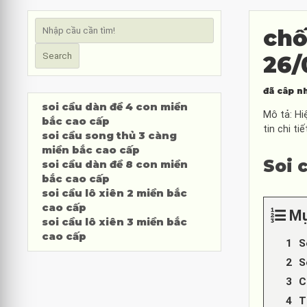
chố
Search
26/
đã câp n
soi cầu dàn đề 4 con miền
Mô tả: Hi
bắc cao cấp
tin chi tiế
soi cầu song thủ 3 càng
miền bắc cao cấp
Soi 
soi cầu dàn đề 8 con miền
bắc cao cấp
soi cầu lô xiên 2 miền bắc
cao cấp
Mụ
soi cầu lô xiên 3 miền bắc
cao cấp
S
S
C
T