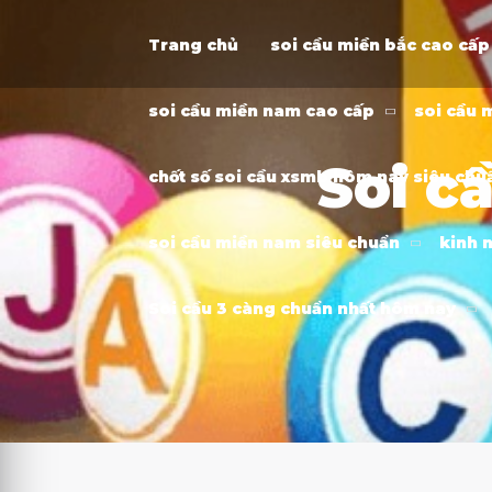
Skip
to
Trang chủ
soi cầu miền bắc cao cấp
content
soi cầu miền nam cao cấp
soi cầu 
Soi c
chốt số soi cầu xsmb hôm nay siêu chu
soi cầu miền nam siêu chuẩn
kinh 
Soi cầu 3 càng chuẩn nhất hôm nay