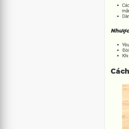
Các
mắ
Dàn
Nhược
Yêu
Đòi
Khi
Cách