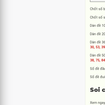
Chốt số b
Chốt số s
Dàn đề 10
Dàn đề 20
Dàn đề 36
30, 53, 39
Dàn đề 50
38, 75, 84
Số đề đầ
Số đề đu
Soi 
Xem ngay