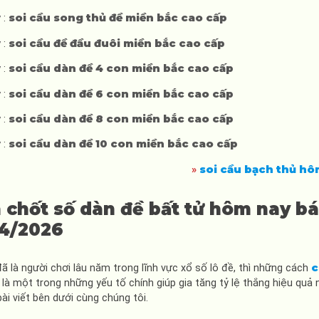
soi cầu song thủ đề miền bắc cao cấp
 :
soi cầu đề đầu đuôi miền bắc cao cấp
 :
soi cầu dàn đề 4 con miền bắc cao cấp
 :
soi cầu dàn đề 6 con miền bắc cao cấp
 :
soi cầu dàn đề 8 con miền bắc cao cấp
 :
soi cầu dàn đề 10 con miền bắc cao cấp
 :
soi cầu bạch thủ hô
»
 chốt số dàn đề bất tử hôm nay b
4/2026
c
ã là người chơi lâu năm trong lĩnh vực xổ số lô đề, thì những cách
y là một trong những yếu tố chính giúp gia tăng tỷ lệ thắng hiệu quả 
bài viết bên dưới cùng chúng tôi.