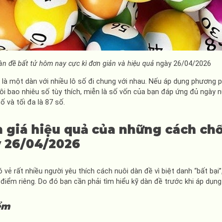
àn đề bất tử hôm nay cực kì đơn giản và hiệu quả
ngày 26/04/2026
 là một dàn với nhiều lô số đi chung với nhau. Nếu áp dụng phương ph
ôi bao nhiêu số tùy thích, miễn là số vốn của bạn đáp ứng đủ ngày 
ố và tối đa là 87 số.
 giá hiệu quả của những cách chố
 26/04/2026
 vẻ rất nhiều người yêu thích cách nuôi dàn đề vì biệt danh “bất bạ
điểm riêng. Do đó bạn cần phải tìm hiểu kỹ dàn đề trước khi áp dụng
ểm