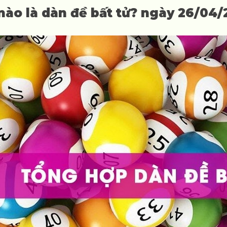
nào là dàn đề bất tử? ngày 26/04