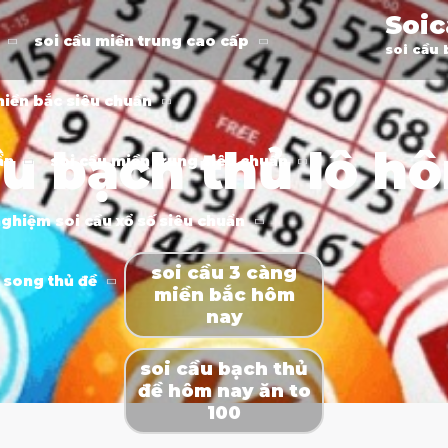
Soi
soi cầu miền trung cao cấp
soi cầu
miền bắc siêu chuẩn
ầu bạch thủ lô h
ẩn
soi cầu miền trung siêu chuẩn
nghiệm soi cầu xổ số siêu chuẩn
soi cầu 3 càng
song thủ đề
miền bắc hôm
nay
soi cầu bạch thủ
đề hôm nay ăn to
100