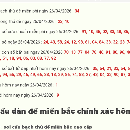
ạch thủ đề miễn phí ngày 26/04/2026 :
34
ong thủ đề ngày 26/04/2026 :
22, 10
 số cực chuẩn miễn phí ngày 26/04/2026 :
91, 10, 45, 02, 33, 48, 85,
 số ngày 26/04/2026 :
24, 43, 58, 24, 12, 98, 61, 04, 84, 33, 32, 23, 7
 con số bất bại ngày 26/04/2026
78, 13, 77, 04, 78, 46, 91, 80, 96, 4
, 51, 18, 94, 06, 03, 08, 77, 92
 số bất tử đẹp nhất hôm nay ngày 26/04/2026 :
35, 54, 21, 33, 54, 6
, 94, 55, 29, 46, 49, 66, 38, 18, 29, 86, 74, 88, 27, 43, 04, 32, 90, 87, 
u hôm nay ngày 26/04/2026 :
1
ôi hôm nay ngày 26/04/2026 :
9
cầu dàn đề miền bắc chính xác hô
soi cầu bạch thủ đề miền bắc cao cấp
 :