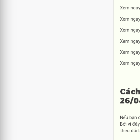
Xem ngay
Xem ngay
Xem ngay
Xem ngay
Xem ngay
Xem ngay
Cách
26/0
Nếu bạn đ
Bởi vì đâ
theo dõi 