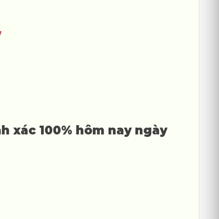
7
ính xác 100% hôm nay ngày