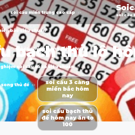
Soi
soi cầu miền trung cao cấp
soi cầu
miền bắc siêu chuẩn
ầu bạch thủ lô h
ẩn
soi cầu miền trung siêu chuẩn
nghiệm soi cầu xổ số siêu chuẩn
soi cầu 3 càng
song thủ đề
miền bắc hôm
nay
soi cầu bạch thủ
đề hôm nay ăn to
100