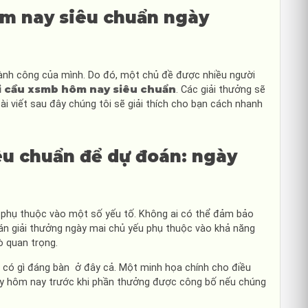
ôm nay siêu chuẩn ngày
hành công của mình. Do đó, một chủ đề được nhiều người
oi cầu xsmb
hôm nay siêu chuẩn
. Các giải thưởng sẽ
ài viết sau đây chúng tôi sẽ giải thích cho bạn cách nhanh
êu chuẩn để dự đoán: ngày
 phụ thuộc vào một số yếu tố. Không ai có thể đảm bảo
n giải thưởng ngày mai chủ yếu phụ thuộc vào khả năng
ò quan trọng.
g có gì đáng bàn ở đây cả. Một minh họa chính cho điều
gày hôm nay trước khi phần thưởng được công bố nếu chúng