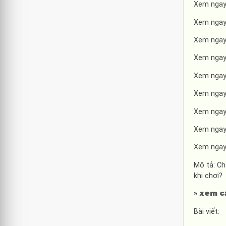
Xem ngay
Xem ngay
Xem ngay
Xem ngay
Xem ngay
Xem ngay
Xem ngay
Xem ngay
Xem ngay
Mô tả: Ch
khi chơi?
xem c
»
Bài viết: