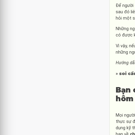
Để người 
sau đó li
hỏi một số
Những ngư
có được k
Vì vậy, n
những ngư
Hướng dẫn
soi cầ
»
Bạn 
hôm 
Mọi người
thực sự đ
dụng kỹ t
bạn về
ch