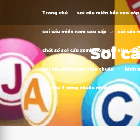
Skip
to
Trang chủ
soi cầu miền bắc cao cấp
content
soi cầu miền nam cao cấp
soi cầu 
Soi c
chốt số soi cầu xsmb hôm nay siêu chu
soi cầu miền nam siêu chuẩn
kinh 
Soi cầu 3 càng chuẩn nhất hôm nay