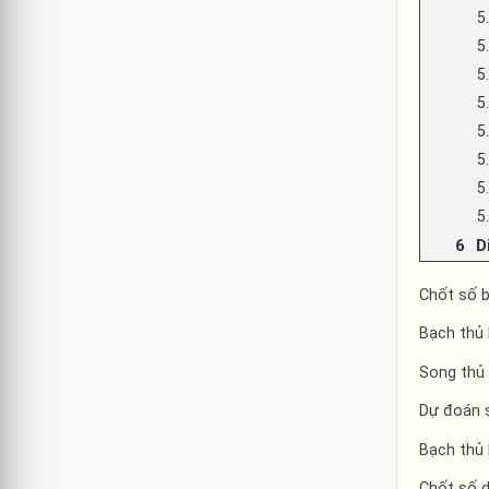
D
Chốt số b
Bạch thủ
Song thủ 
Dự đoán 
Bạch thủ 
Chốt số d