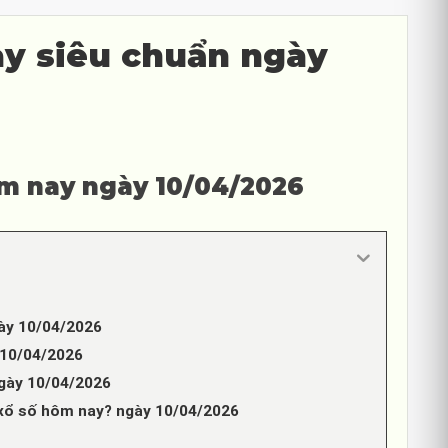
ay siêu chuẩn ngày
ôm nay ngày 10/04/2026
ày 10/04/2026
 10/04/2026
gày 10/04/2026
 xổ số hôm nay? ngày 10/04/2026