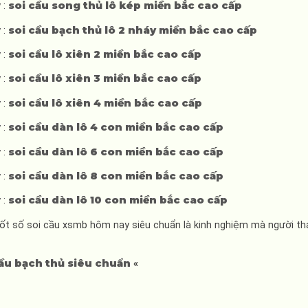
soi cầu song thủ lô kép miền bắc cao cấp
 :
soi cầu bạch thủ lô 2 nháy miền bắc cao cấp
 :
soi cầu lô xiên 2 miền bắc cao cấp
 :
soi cầu lô xiên 3 miền bắc cao cấp
 :
soi cầu lô xiên 4 miền bắc cao cấp
 :
soi cầu dàn lô 4 con miền bắc cao cấp
 :
soi cầu dàn lô 6 con miền bắc cao cấp
 :
soi cầu dàn lô 8 con miền bắc cao cấp
 :
soi cầu dàn lô 10 con miền bắc cao cấp
 :
ốt số soi cầu xsmb hôm nay siêu chuẩn là kinh nghiệm mà người th
ầu bạch thủ siêu chuẩn
«