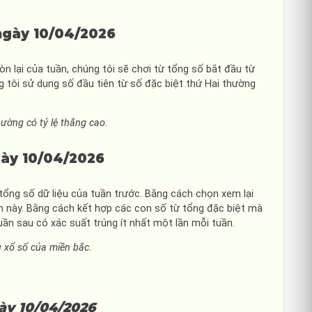
gày 10/04/2026
òn lại của tuần, chúng tôi sẽ chơi từ tổng số bắt đầu từ
 tôi sử dụng số đầu tiên từ số đặc biệt thứ Hai thường
ường có tỷ lệ thắng cao.
ày 10/04/2026
tổng số dữ liệu của tuần trước. Bằng cách chọn xem lại
n này. Bằng cách kết hợp các con số từ tổng đặc biệt mà
ần sau có xác suất trúng ít nhất một lần mỗi tuần.
u xổ số của miền bắc.
ày 10/04/2026