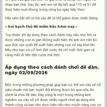
nhau bạn nhé. Sau đó, anh em sẽ lấy kết quả 110 và 51 để
thực hiện nuôi khung trong vòng ba ngày tiếp theo.
Hãy nắm bắt tốt cơ hội này để có thể giành được chiến thắng.
Soi bạch thủ đề miền bắc hôm nay
»
«
Tuy nhiên, khi áp dụng theo cách đánh này, nếu như tìm ra
được những con lô gan không xuất hiện thì anh em nên bỏ
qua. Bởi, xác suất để xuất hiện những con số này khá lớn.
Nếu như bạn cứ cố tình đặt cược thì chỉ mất thời gian và
cũng mất đi tiền đặt cược mà thôi.
Áp dụng theo cách đánh chơi đề dàn.
ngày 02/09/2026
Một trong những phương pháp giúp bạn có thể soi cầu xổ số
siêu chuẩn mà bạn tuyệt đối không được bỏ qua nữa đó
chính là chơi đề dàn. Đây cũng là một trong những kinh
nghiệm soi cầu xổ số được nhiều người chơi áp dụng khá
thành công và bạn nên thực hiện nếu như muốn nâng cao cơ