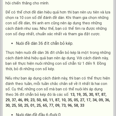
hội chiến thắng cho mình.
Để có thể chơi đề dàn hiệu quả hơn thì bạn nên ưu tiên và lựa
chọn ra 10 con số để đánh đề dàn. Khi tham gia chọn những
con số đề dàn, thì anh em cũng nên áp dụng theo những
cách đánh như sau. Như thế, bạn có thể tìm ra được những
con số đẹp nhất, chuẩn xác nhất và tham gia đặt cược.
Nuôi đề dàn 36 đít chẵn bỏ kép.
Thực hiện nuôi đề dàn 36 đít chẵn bỏ kép là một trong những
cách đánh khá hiệu quả bạn nên áp dụng. Với cách đánh này,
bạn sẽ thực hiện nuôi những con số chẵn từ 1 đến 9. Đồng
thời, bỏ đi những con số kép.
Nếu như bạn áp dụng cách đánh này, thì bạn có thể thực hiện
đánh theo tuần, mỗi tuần chắc chắn sẽ về ít nhất là hai con
số. Cụ thể, những con số mà bạn có thể nuôi khi áp dụng
theo 36 đít chẵn bỏ kép đó là các số:
13, 19, 35, 30, 97, 87,
29, 37, 46, 89, 23, 50, 60, 11, 87, 10, 35, 05, 27, 17, 34, 09, 36,
30, 25, 50, 25, 01, 25, 65, 77, 09, 73, 96, 58, 33
Nuôi dàn đề đầu 6 đuôi 0.