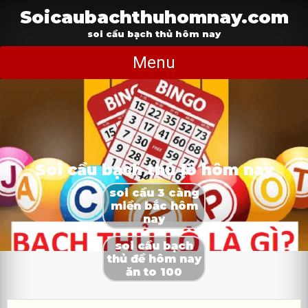
Skip
Soicaubachthuhomnay.com
to
content
soi cầu bạch thủ hôm nay
Menu
Soi cầu bạch thủ lô hôm nay
soi cầu 3 càng
miền bắc hôm
nay
soi cầu bạch
thủ đề hôm nay
ăn to 100