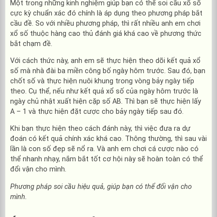
Một trong những kinh nghiệm giúp bạn có thể soi cầu xổ số
cực kỳ chuẩn xác đó chính là áp dụng theo phương pháp bắt
cầu đề. So với nhiều phương pháp, thì rất nhiều anh em chơi
xổ số thuộc hàng cao thủ đánh giá khá cao về phương thức
bắt chạm đề.
Với cách thức này, anh em sẽ thực hiện theo dõi kết quả xổ
số mà nhà đài ba miền công bố ngày hôm trước. Sau đó, bạn
chốt số và thực hiện nuôi khung trong vòng bảy ngày tiếp
theo. Cụ thể, nếu như kết quả xổ số của ngày hôm trước là
ngày chủ nhật xuất hiện cặp số AB. Thì bạn sẽ thực hiện lấy
A – 1 và thực hiện đặt cược cho bảy ngày tiếp sau đó.
Khi bạn thực hiện theo cách đánh này, thì việc đưa ra dự
đoán có kết quả chính xác khá cao. Thông thường, thì sau vài
lần là con số đẹp sẽ nổ ra. Và anh em chơi cá cược nào có
thể nhanh nhạy, nắm bắt tốt cơ hội này sẽ hoàn toàn có thể
đổi vận cho mình.
Phương pháp soi cầu hiệu quả, giúp bạn có thể đổi vận cho
mình.