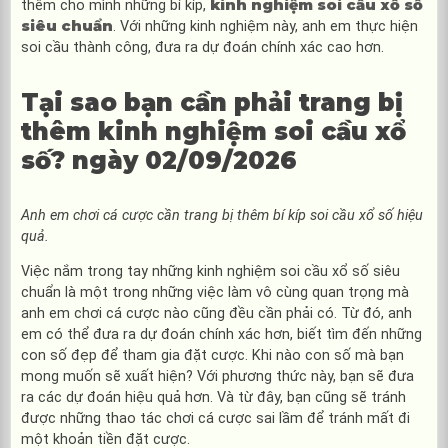
kinh nghiệm soi cầu xổ số
thêm cho mình những bí kíp,
siêu chuẩn
. Với những kinh nghiệm này, anh em thực hiện
soi cầu thành công, đưa ra dự đoán chính xác cao hơn.
Tại sao bạn cần phải trang bị
thêm kinh nghiệm soi cầu xổ
số? ngày 02/09/2026
Anh em chơi cá cược cần trang bị thêm bí kíp soi cầu xổ số hiệu
quả.
Việc nắm trong tay những kinh nghiệm soi cầu xổ số siêu
chuẩn là một trong những việc làm vô cùng quan trọng mà
anh em chơi cá cược nào cũng đều cần phải có. Từ đó, anh
em có thể đưa ra dự đoán chính xác hơn, biết tìm đến những
con số đẹp để tham gia đặt cược. Khi nào con số mà bạn
mong muốn sẽ xuất hiện? Với phương thức này, bạn sẽ đưa
ra các dự đoán hiệu quả hơn. Và từ đây, bạn cũng sẽ tránh
được những thao tác chơi cá cược sai lầm để tránh mất đi
một khoản tiền đặt cược.