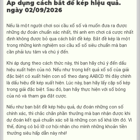
Áp dụng cách bắt đề kép hiệu quả.
ngày 02/09/2026
Nếu là một người chơi soi cầu xổ số và muốn đưa ra được
những dự đoán chuẩn xác nhất, thì anh em chơi cá cược nhất
định không được bỏ qua cách bắt đề kép. Bắt đề kép là một
trong những kinh nghiệm soi cầu xổ số siêu chuẩn mà bạn
cần phải lưu tâm và chú ý đến.
Khi áp dụng theo cách thức này, thì bạn hãy chú ý đến dấu
hiệu xuất hiện của nó. Nếu như trong kết quả xổ số của giải
đặc biệt có xuất hiện con số theo dạng AABCD thì đây chính
là dấu hiệu đề kép xuất hiện. Lúc này, bạn hãy lấy cặp số kép
trong giải đặc biệt. Sau đó, bạn hãy thực hiện với số bóng
của nó và tham gia đặt cược.
Nếu như bạn bắt đề kép hiệu quả, dự đoán những con số
chính xác, thì chắc chắn phần thưởng mà bạn nhận được khi
dự đoán kết quả chuẩn xác sẽ là những con số khá lớn đó. Vì
thế, đừng có bỏ lỡ cơ hội nhận cho mình những khoản tiền
thưởng siêu hấp dẫn này nhé!