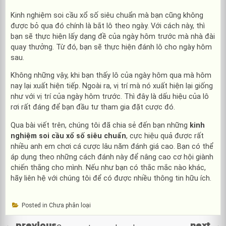
Kinh nghiệm soi cầu xổ số siêu chuẩn mà bạn cũng không
được bỏ qua đó chính là bắt lô theo ngày. Với cách này, thì
bạn sẽ thực hiện lấy dạng đề của ngày hôm trước mà nhà đài
quay thưởng. Từ đó, bạn sẽ thực hiện đánh lô cho ngày hôm
sau.
Không những vậy, khi bạn thấy lô của ngày hôm qua mà hôm
nay lại xuất hiện tiếp. Ngoài ra, vị trí mà nó xuất hiện lại giống
như với vị trí của ngày hôm trước. Thì đây là dấu hiệu của lô
rơi rất đáng để bạn đầu tư tham gia đặt cược đó.
Qua bài viết trên, chúng tôi đã chia sẻ đến bạn những
kinh
nghiệm soi cầu xổ số siêu chuẩn
, cực hiệu quả được rất
nhiều anh em chơi cá cược lâu năm đánh giá cao. Bạn có thể
áp dụng theo những cách đánh này để nâng cao cơ hội giành
chiến thắng cho mình. Nếu như bạn có thắc mắc nào khác,
hãy liên hệ với chúng tôi để có được nhiều thông tin hữu ích.
Posted in Chưa phân loại
←
previous
next
→