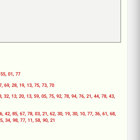
 55, 01, 77
7, 69, 28, 19, 13, 75, 73, 70
3, 32, 13, 20, 13, 59, 05, 75, 92, 78, 94, 76, 21, 44, 78, 43,
6, 42, 85, 67, 78, 03, 21, 62, 30, 19, 30, 10, 77, 36, 61, 68,
45, 34, 98, 77, 11, 58, 90, 21