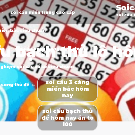
Soi
soi cầu miền trung cao cấp
soi cầu
miền bắc siêu chuẩn
ầu bạch thủ lô h
ẩn
soi cầu miền trung siêu chuẩn
nghiệm soi cầu xổ số siêu chuẩn
soi cầu 3 càng
song thủ đề
miền bắc hôm
nay
soi cầu bạch thủ
đề hôm nay ăn to
100