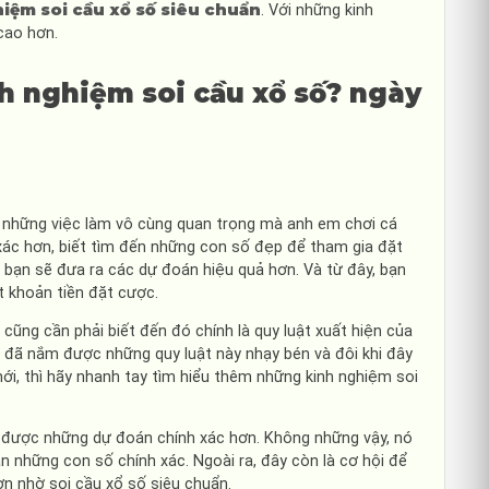
iệm soi cầu xổ số siêu chuẩn
. Với những kinh
cao hơn.
nh nghiệm soi cầu xổ số? ngày
g những việc làm vô cùng quan trọng mà anh em chơi cá
xác hơn, biết tìm đến những con số đẹp để tham gia đặt
bạn sẽ đưa ra các dự đoán hiệu quả hơn. Và từ đây, bạn
 khoản tiền đặt cược.
cũng cần phải biết đến đó chính là quy luật xuất hiện của
 đã nắm được những quy luật này nhạy bén và đôi khi đây
ới, thì hãy nhanh tay tìm hiểu thêm những kinh nghiệm soi
a được những dự đoán chính xác hơn. Không những vậy, nó
án những con số chính xác. Ngoài ra, đây còn là cơ hội để
hơn nhờ soi cầu xổ số siêu chuẩn.