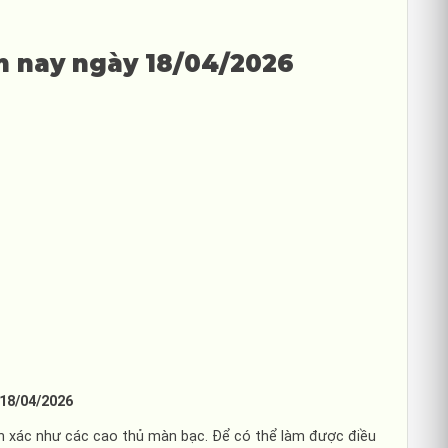
m nay ngày 18/04/2026
 18/04/2026
 xác như các cao thủ màn bạc. Để có thể làm được điều