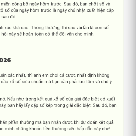
a miền công bố ngày hôm trước. Sau đó, bạn chốt số và
 xổ số của ngày hôm trước là ngày chủ nhật xuất hiện cặp
p sau đó.
h xác khá cao. Thông thường, thì sau vài lần là con số
 hội này sẽ hoàn toàn có thể đổi vận cho mình.
2026
ẩn xác nhất, thì anh em chơi cá cược nhất định không
 cầu xổ số siêu chuẩn mà bạn cần phải lưu tâm và chú ý
 nó. Nếu như trong kết quả xổ số của giải đặc biệt có xuất
ày, bạn hãy lấy cặp số kép trong giải đặc biệt. Sau đó, bạn
 chắn phần thưởng mà bạn nhận được khi dự đoán kết quả
cho mình những khoản tiền thưởng siêu hấp dẫn này nhé!