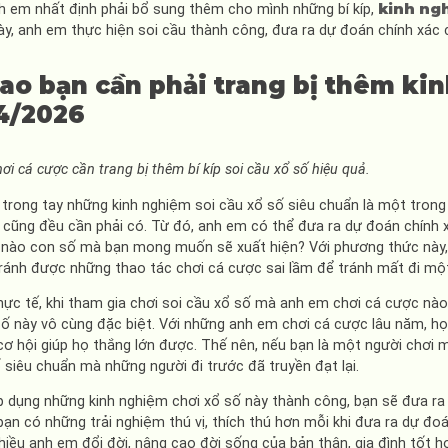
kinh ngh
nh em nhất định phải bổ sung thêm cho mình những bí kíp,
y, anh em thực hiện soi cầu thành công, đưa ra dự đoán chính xác 
sao bạn cần phải trang bị thêm ki
4/2026
i cá cược cần trang bị thêm bí kíp soi cầu xổ số hiệu quả.
trong tay những kinh nghiệm soi cầu xổ số siêu chuẩn là một tron
cũng đều cần phải có. Từ đó, anh em có thể đưa ra dự đoán chính 
 nào con số mà bạn mong muốn sẽ xuất hiện? Với phương thức này, 
ránh được những thao tác chơi cá cược sai lầm để tránh mất đi một
ực tế, khi tham gia chơi soi cầu xổ số mà anh em chơi cá cược nào 
ố này vô cùng đặc biệt. Với những anh em chơi cá cược lâu năm, họ
cơ hội giúp họ thắng lớn được. Thế nên, nếu bạn là một người chơi m
 siêu chuẩn mà những người đi trước đã truyền đạt lại.
p dụng những kinh nghiệm chơi xổ số này thành công, bạn sẽ đưa r
bạn có những trải nghiệm thú vị, thích thú hơn mỗi khi đưa ra dự đo
nhiều anh em đổi đời, nâng cao đời sống của bản thân, gia đình tốt 