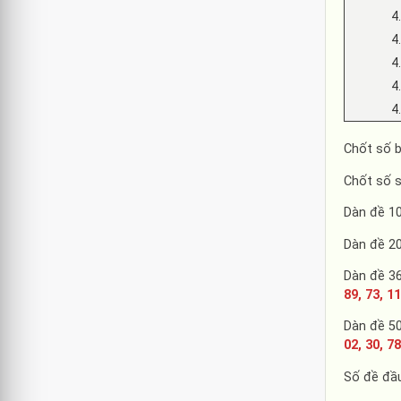
Chốt số b
Chốt số s
Dàn đề 10
Dàn đề 20
Dàn đề 36
89, 73, 11
Dàn đề 50
02, 30, 78
Số đề đầ