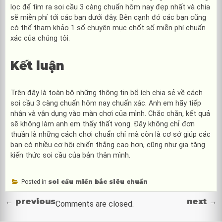
lọc để tìm ra soi cầu 3 càng chuẩn hôm nay đẹp nhất và chia
sẽ miễn phí tới các bạn dưới đây. Bên cạnh đó các bạn cũng
có thể tham khảo 1 số chuyên mục chốt số miễn phí chuẩn
xác của chúng tôi.
Kết luận
Trên đây là toàn bộ những thông tin bổ ích chia sẻ về cách
soi cầu 3 càng chuẩn hôm nay chuẩn xác. Anh em hãy tiếp
nhận và vận dụng vào màn chơi của mình. Chắc chắn, kết quả
sẽ không làm anh em thấy thất vọng. Đây không chỉ đơn
thuần là những cách chơi chuẩn chỉ mà còn là cơ sở giúp các
bạn có nhiều cơ hội chiến thắng cao hơn, cũng như gia tăng
kiến thức soi cầu của bản thân mình.
soi cầu miền bắc siêu chuẩn
Posted in
←
previous
next
→
Comments are closed.