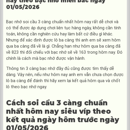
nay theo bạc nhớ miền bắc ngày
01/05/2026
Bạc nhớ soi cầu 3 càng chuẩn nhất hôm nay rất dễ chơi và
có thể được áp dụng chơi liên tục hàng ngày, không cần tính
toán, không cần nghiên cứu hay làm bất cứ điều gì khác.
Nhưng để xác định được lô ba càng thì anh em sẽ xem hôm
qua ba càng đã về là gì. Chẳng hạn như hôm qua ba càng đã
về 823 thì đối chiếu với bạc nhớ sẽ về 163 trong hôm nay. Đó
chính là cách mà bạc nhớ được vận hành.
Thông tin 3 càng bạc nhớ đầy đủ cũng được tìm thấy dễ
dàng. Vậy nên, nếu như hôm nay anh em vẫn chưa chọn được
lô ba càng để đánh thì hãy xem lại kết quả hôm qua và chốt
lô theo bạc nhớ ngay.
Cách soi cầu 3 càng chuẩn
nhất hôm nay siêu víp theo
kết quả ngày hôm trước ngày
01/05/2026