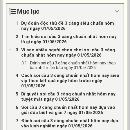
Mục lục
Dự đoán độc thủ đề 3 càng siêu chuẩn hôm
nay ngày 01/05/2026
Tìm hiểu soi cầu 3 càng chuẩn nhất hôm nay
là gì ngày 01/05/2026
Vì sao nhiều người chọn chơi soi cầu 3 càng
chuẩn nhất hôm nay ngày 01/05/2026
Đánh soi cầu 3 càng chuẩn nhất hôm nay theo
bạc nhớ miền bắc ngày 01/05/2026
Cách soi cầu 3 càng chuẩn nhất hôm nay siêu
víp theo kết quả ngày hôm trước ngày
01/05/2026
Bí quyết soi cầu 3 càng chuẩn nhất hôm nay
tuyệt mật ngày 01/05/2026
Soi cầu 3 càng chuẩn nhất hôm nay dựa vào
giải đặc biệt và giải 7 ngày 01/05/2026
Đánh soi cầu 3 càng chuẩn nhất hôm nay dựa
vào kinh nghiệm ngày 01/05/2026