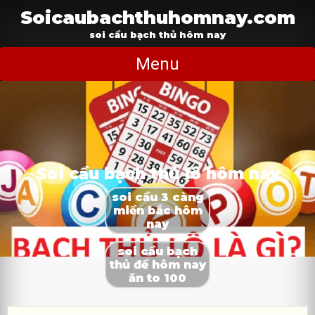
Skip
Soicaubachthuhomnay.com
to
content
soi cầu bạch thủ hôm nay
Menu
Soi cầu bạch thủ lô hôm nay
soi cầu 3 càng
miền bắc hôm
nay
soi cầu bạch
thủ đề hôm nay
ăn to 100