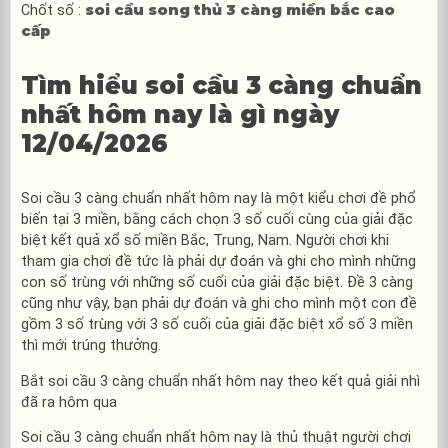
soi cầu song thủ 3 càng miền bắc cao
Chốt số :
cấp
Tìm hiểu soi cầu 3 càng chuẩn
nhất hôm nay là gì ngày
12/04/2026
Soi cầu 3 càng chuẩn nhất hôm nay là một kiểu chơi đề phổ
biến tại 3 miền, bằng cách chọn 3 số cuối cùng của giải đặc
biệt kết quả xổ số miền Bắc, Trung, Nam. Người chơi khi
tham gia chơi đề tức là phải dự đoán và ghi cho mình những
con số trùng với những số cuối của giải đặc biệt. Đề 3 càng
cũng như vậy, bạn phải dự đoán và ghi cho mình một con đề
gồm 3 số trùng với 3 số cuối của giải đặc biệt xổ số 3 miền
thì mới trúng thưởng.
Bắt soi cầu 3 càng chuẩn nhất hôm nay theo kết quả giải nhì
đã ra hôm qua
Soi cầu 3 càng chuẩn nhất hôm nay là thủ thuật người chơi