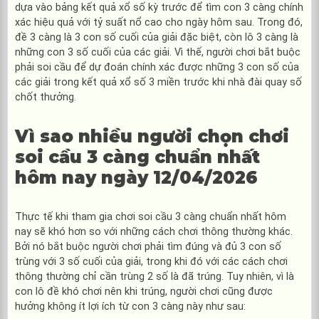
dựa vào bảng kết quả xổ số kỳ trước để tìm con 3 càng chính
xác hiệu quả với tỷ suất nổ cao cho ngày hôm sau. Trong đó,
đề 3 càng là 3 con số cuối của giải đặc biệt, còn lô 3 càng là
những con 3 số cuối của các giải. Vì thế, người chơi bắt buộc
phải soi cầu để dự đoán chính xác được những 3 con số của
các giải trong kết quả xổ số 3 miền trước khi nhà đài quay số
chốt thưởng.
Vì sao nhiều người chọn chơi
soi cầu 3 càng chuẩn nhất
hôm nay ngày 12/04/2026
Thực tế khi tham gia chơi soi cầu 3 càng chuẩn nhất hôm
nay sẽ khó hơn so với những cách chơi thông thường khác.
Bởi nó bắt buộc người chơi phải tìm đúng và đủ 3 con số
trùng với 3 số cuối của giải, trong khi đó với các cách chơi
thông thường chỉ cần trùng 2 số là đã trúng. Tuy nhiên, vì là
con lô đề khó chơi nên khi trúng, người chơi cũng được
hưởng không ít lợi ích từ con 3 càng này như sau: