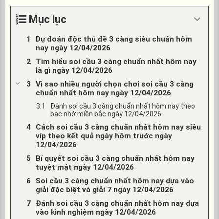
Mục lục
Dự đoán độc thủ đề 3 càng siêu chuẩn hôm
nay ngày 12/04/2026
Tìm hiểu soi cầu 3 càng chuẩn nhất hôm nay
là gì ngày 12/04/2026
Vì sao nhiều người chọn chơi soi cầu 3 càng
chuẩn nhất hôm nay ngày 12/04/2026
Đánh soi cầu 3 càng chuẩn nhất hôm nay theo
bạc nhớ miền bắc ngày 12/04/2026
Cách soi cầu 3 càng chuẩn nhất hôm nay siêu
víp theo kết quả ngày hôm trước ngày
12/04/2026
Bí quyết soi cầu 3 càng chuẩn nhất hôm nay
tuyệt mật ngày 12/04/2026
Soi cầu 3 càng chuẩn nhất hôm nay dựa vào
giải đặc biệt và giải 7 ngày 12/04/2026
Đánh soi cầu 3 càng chuẩn nhất hôm nay dựa
vào kinh nghiệm ngày 12/04/2026