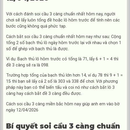
Với cách đánh soi cầu 3 càng chuẩn nhất hôm nay, người
chơi sẽ lấy luôn tổng đề hoặc lô hôm trước để tính nên các
bước cũng không quá phức tạp.
Cách bắt soi cầu 3 càng chuẩn nhất hôm nay như sau: Cộng
tổng 2 số bạch thủ lô ngày hôm trước lại với nhau và chọn 1
số để ghép với bạch thủ là được.
Ví dụ: Bạch thủ lô hôm trước có tổng là 71, lấy 6 + 1 = 4 thì
đề 3 càng sẽ ra là 098.
Trường hợp tổng của bạch thủ lớn hơn 14, ví dụ 78 thì 9 + 1 =
15 thì bạn sẽ lấy cả 2 số là 303 và 338 để chơi. Với phương
pháp này bạn có thể biến tấu và coi nó như cách bắt lô 3
càng hay cách bắt đề 3 càng đều được.
Cách soi cầu 3 càng miền bắc hôm nay giúp anh em vào bờ
ngày 12/04/2026
Bí quyết soi cầu 3 càng chuẩn