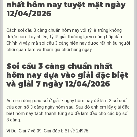
nhất hôm nay tuyệt mật ngày
12/04/2026
Cách soi cầu 3 càng chuẩn hôm nay với tỷ lệ trúng không
được cao. Tuy nhiên, tỷ lệ giải thưởng lại vô cùng hấp dẫn.
Chính vì vậy, mà soi cầu 3 càng hiện nay được rất nhiều người
chơi quan tâm và tham gia chơi hàng ngày.
Soi cầu 3 càng chuẩn nhất
hôm nay dựa vào giải đặc biệt
và giải 7 ngày 12/04/2026
Anh em dùng các số ở giải 7 ngày hôm nay để làm 2 số cuối
của con số 3 càng ngày hôm sau. Sau đó anh em lấy giải đặc
biệt hôm nay tách thành từng số đề làm đầu cho các bộ số
3 càng.
Ví Dụ: Giải 7 về 09. Giải đặc biệt về 24975.