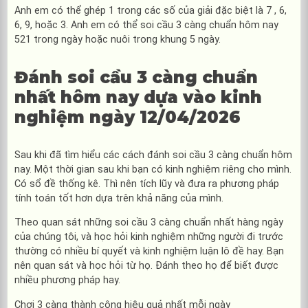
Anh em có thể ghép 1 trong các số của giải đặc biệt là 7 , 6,
6, 9, hoặc 3. Anh em có thể soi cầu 3 càng chuẩn hôm nay
521 trong ngày hoặc nuôi trong khung 5 ngày.
Đánh soi cầu 3 càng chuẩn
nhất hôm nay dựa vào kinh
nghiệm ngày 12/04/2026
Sau khi đã tìm hiểu các cách đánh soi cầu 3 càng chuẩn hôm
nay. Một thời gian sau khi bạn có kinh nghiệm riêng cho mình.
Có sổ đề thống kê. Thì nên tích lũy và đưa ra phương pháp
tính toán tốt hơn dựa trên khả năng của mình.
Theo quan sát những soi cầu 3 càng chuẩn nhất hàng ngày
của chúng tôi, và học hỏi kinh nghiệm những người đi trước
thường có nhiều bí quyết và kinh nghiệm luận lô đề hay. Bạn
nên quan sát và học hỏi từ họ. Đánh theo họ để biết được
nhiều phương pháp hay.
Chơi 3 càng thành công hiệu quả nhất mỗi ngày