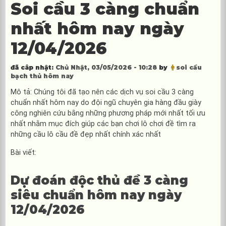
Soi cầu 3 càng chuẩn
nhất hôm nay ngày
12/04/2026
đã câp nhật:
Chủ Nhật, 03/05/2026 - 10:28
by
soi cầu
bạch thủ hôm nay
Mô tả: Chúng tôi đã tạo nên các dịch vụ soi cầu 3 càng
chuẩn nhất hôm nay do đội ngũ chuyên gia hàng đầu giày
công nghiên cứu bằng những phương pháp mới nhất tối ưu
nhất nhằm mục đích giúp các bạn chơi lô chơi đề tìm ra
những cầu lô cầu đề đẹp nhất chính xác nhất
Bài viết:
Dự đoán độc thủ đề 3 càng
siêu chuẩn hôm nay ngày
12/04/2026