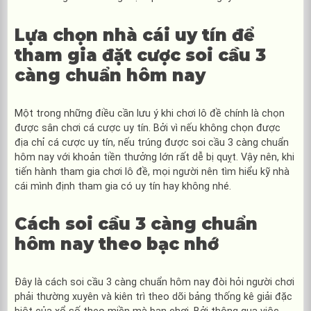
Lựa chọn nhà cái uy tín để
tham gia đặt cược soi cầu 3
càng chuẩn hôm nay
Một trong những điều cần lưu ý khi chơi lô đề chính là chọn
được sân chơi cá cược uy tín. Bởi vì nếu không chọn được
địa chỉ cá cược uy tín, nếu trúng được soi cầu 3 càng chuẩn
hôm nay với khoản tiền thưởng lớn rất dễ bị quỵt. Vậy nên, khi
tiến hành tham gia chơi lô đề, mọi người nên tìm hiểu kỹ nhà
cái mình định tham gia có uy tín hay không nhé.
Cách soi cầu 3 càng chuẩn
hôm nay theo bạc nhớ
Đây là cách soi cầu 3 càng chuẩn hôm nay đòi hỏi người chơi
phải thường xuyên và kiên trì theo dõi bảng thống kê giải đặc