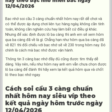
nay theo bạc nhớ miền bắc ngày
12/04/2026
Bạc nhớ soi cầu 3 càng chuẩn nhất hôm nay rất dễ chơi và
có thể được áp dụng chơi liên tục hàng ngày, không cần tính
toán, không cần nghiên cứu hay làm bất cứ điều gì khác.
Nhưng để xác định được lô ba càng thì anh em sẽ xem hôm
qua ba càng đã về là gì. Chẳng hạn như hôm qua ba càng đã
về 821 thì đối chiếu với bạc nhớ sẽ về 230 trong hôm nay. Đó
chính là cách mà bạc nhớ được vận hành.
Thông tin 3 càng bạc nhớ đầy đủ cũng được tìm thấy dễ
dàng. Vậy nên, nếu như hôm nay anh em vẫn chưa chọn được
lô ba càng để đánh thì hãy xem lại kết quả hôm qua và chốt
lô theo bạc nhớ ngay.
Cách soi cầu 3 càng chuẩn
nhất hôm nay siêu víp theo
kết quả ngày hôm trước ngày
12/04/2026