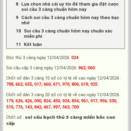
Lựa chọn nhà cái uy tín để tham gia đặt cược
soi cầu 3 càng chuẩn hôm nay
Cách soi cầu 3 càng chuẩn hôm nay theo bạc
nhớ
Soi cầu 3 càng chuẩn hôm nay chuẩn xác
miễn phí
Kết luận
Độc thủ 3 càng ngày 12/04/2026:
024
Soi cầu cặp 3 càng ngày 12/04/2026:
862, 060
Chốt số dàn 3 càng 10 số có tỷ lệ về cao ngày 12/04/2026 :
788, 662, 655, 017, 660, 671, 970, 806, 619, 925
Chốt số dàn 3 càng 20 số có tỷ lệ về cao ngày 12/04/2026 :
179, 626, 426, 090, 824, 450, 924, 854, 961, 917, 956, 530,
510, 776, 143, 842, 467, 997, 563, 700
soi cầu bạch thủ 3 càng miền bắc cao
Chốt số :
cấp