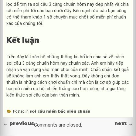
lọc để tìm ra soi cầu 3 càng chuẩn hôm nay đẹp nhất và chia
sẽ miễn phí tới các bạn dưới đây. Bên cạnh đó các bạn cũng
có thể tham khảo 1 số chuyên mục chốt số miễn phí chuẩn
xác của chúng tôi.
Kết luận
Trên đây là toàn bộ những thông tin bổ ích chia sẻ về cách
soi cầu 3 càng chuẩn hôm nay chuẩn xác. Anh em hãy tiếp
nhận và vận dụng vào màn chơi của mình. Chắc chắn, kết quả
sẽ không làm anh em thấy thất vọng. Đây không chỉ đơn
thuần là những cách chơi chuẩn chỉ mà còn là cơ sở giúp các
bạn có nhiều cơ hội chiến thắng cao hơn, cũng như gia tăng
kiến thức soi cầu của bản thân mình.
soi cầu miền bắc siêu chuẩn
Posted in
←
previous
next
→
Comments are closed.