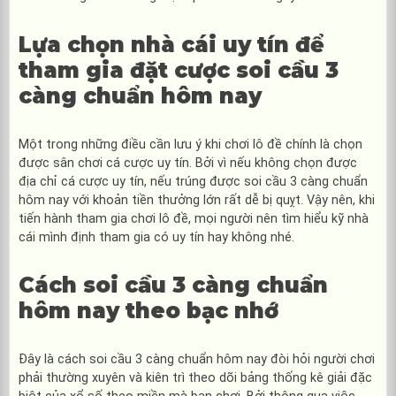
Lựa chọn nhà cái uy tín để
tham gia đặt cược soi cầu 3
càng chuẩn hôm nay
Một trong những điều cần lưu ý khi chơi lô đề chính là chọn
được sân chơi cá cược uy tín. Bởi vì nếu không chọn được
địa chỉ cá cược uy tín, nếu trúng được soi cầu 3 càng chuẩn
hôm nay với khoản tiền thưởng lớn rất dễ bị quỵt. Vậy nên, khi
tiến hành tham gia chơi lô đề, mọi người nên tìm hiểu kỹ nhà
cái mình định tham gia có uy tín hay không nhé.
Cách soi cầu 3 càng chuẩn
hôm nay theo bạc nhớ
Đây là cách soi cầu 3 càng chuẩn hôm nay đòi hỏi người chơi
phải thường xuyên và kiên trì theo dõi bảng thống kê giải đặc