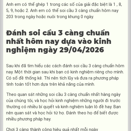
Anh em có thể ghép 1 trong các số của giải đặc biệt là 1 , 8,
5, 9, hoặc 2. Anh em có thể soi cầu 3 càng chuẩn hôm nay
203 trong ngày hoặc nuôi trong khung 0 ngày.
Đánh soi cầu 3 càng chuẩn
nhất hôm nay dựa vào kinh
nghiệm ngày 29/04/2026
Sau khi đã tìm hiểu các cách đánh soi cầu 3 càng chuẩn hôm
nay. Một thời gian sau khi bạn có kinh nghiệm riêng cho mình.
Có sổ đề thống kê. Thì nên tích lũy và đưa ra phương pháp
tính toán tốt hơn dựa trên khả năng của mình.
Theo quan sát những soi cầu 3 càng chuẩn nhất hàng ngày
của chúng tôi, và học hỏi kinh nghiệm những người đi trước
thường có nhiều bí quyết và kinh nghiệm luận lô đề hay. Bạn
nên quan sát và học hỏi từ họ. Đánh theo họ để biết được
nhiều phương pháp hay.
Chơi 3 càng thành công hiệu quả nhất mỗi ngày