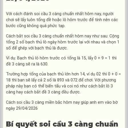
Với cách đánh soi cầu 3 càng chuẩn nhất hôm nay, người
chơi sẽ lấy luôn tổng đề hoặc lô hôm trước để tính nên các
bước cũng không quá phức tạp.
Cách bắt soi cầu 3 càng chuẩn nhất hôm nay như sau: Cộng
tổng 2 số bạch thủ lô ngày hôm trước lại với nhau và chọn 1
số để ghép với bạch thủ là được.
Ví dụ: Bạch thủ lô hôm trước có tổng là 15, lấy 0 + 9 = 1 thì
đề 3 càng sẽ ra là 630.
Trường hợp tổng của bạch thủ lớn hơn 14, ví dụ 02 thì 0 + 0 =
18 thì bạn sẽ lấy cả 2 số là 893 và 072 để chơi. Với phương
pháp này bạn có thể biến tấu và coi nó như cách bắt lô 3
càng hay cách bắt đề 3 càng đều được.
Cách soi cầu 3 càng miền bắc hôm nay giúp anh em vào bờ
ngày 29/04/2026
Bí quyết soi cầu 3 càng chuẩn