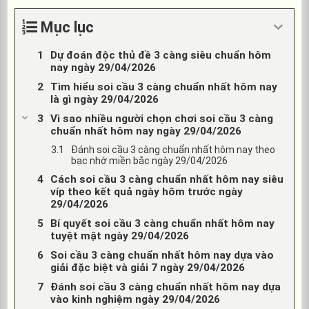
Mục lục
Dự đoán độc thủ đề 3 càng siêu chuẩn hôm
nay ngày 29/04/2026
Tìm hiểu soi cầu 3 càng chuẩn nhất hôm nay
là gì ngày 29/04/2026
Vì sao nhiều người chọn chơi soi cầu 3 càng
chuẩn nhất hôm nay ngày 29/04/2026
Đánh soi cầu 3 càng chuẩn nhất hôm nay theo
bạc nhớ miền bắc ngày 29/04/2026
Cách soi cầu 3 càng chuẩn nhất hôm nay siêu
víp theo kết quả ngày hôm trước ngày
29/04/2026
Bí quyết soi cầu 3 càng chuẩn nhất hôm nay
tuyệt mật ngày 29/04/2026
Soi cầu 3 càng chuẩn nhất hôm nay dựa vào
giải đặc biệt và giải 7 ngày 29/04/2026
Đánh soi cầu 3 càng chuẩn nhất hôm nay dựa
vào kinh nghiệm ngày 29/04/2026