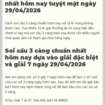
nhất hôm nay tuyệt mật ngày
29/04/2026
Cách soi cầu 3 càng chuẩn hôm nay với tỷ lệ trúng không
được cao. Tuy nhiên, tỷ lệ giải thưởng lại vô cùng hấp dẫn.
Chính vì vậy, mà soi cầu 3 càng hiện nay được rất nhiều người
chơi quan tâm và tham gia chơi hàng ngày.
Soi cầu 3 càng chuẩn nhất
hôm nay dựa vào giải đặc biệt
và giải 7 ngày 29/04/2026
Anh em dùng các số ở giải 7 ngày hôm nay để làm 2 số cuối
của con số 3 càng ngày hôm sau. Sau đó anh em lấy giải đặc
biệt hôm nay tách thành từng số đề làm đầu cho các bộ số
3 càng.
Ví Dụ: Giải 7 về 31. Giải đặc biệt về 68853.