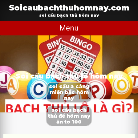
Skip
Soicaubachthuhomnay.com
to
content
soi cầu bạch thủ hôm nay
Menu
Soi cầu bạch thủ lô hôm nay
soi cầu 3 càng
miền bắc hôm
nay
soi cầu bạch
thủ đề hôm nay
ăn to 100