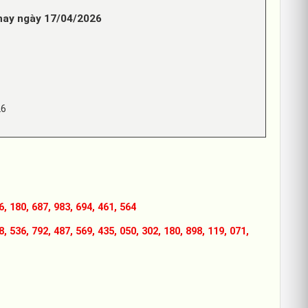
 nay ngày 17/04/2026
26
6, 180, 687, 983, 694, 461, 564
8, 536, 792, 487, 569, 435, 050, 302, 180, 898, 119, 071,