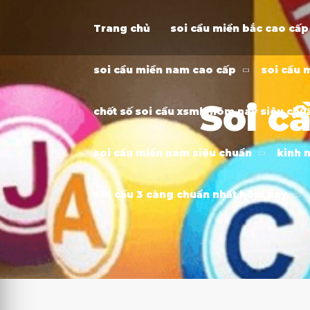
Skip
to
Trang chủ
soi cầu miền bắc cao cấp
content
soi cầu miền nam cao cấp
soi cầu 
Soi c
chốt số soi cầu xsmb hôm nay siêu chu
soi cầu miền nam siêu chuẩn
kinh 
Soi cầu 3 càng chuẩn nhất hôm nay