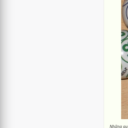
Những quy