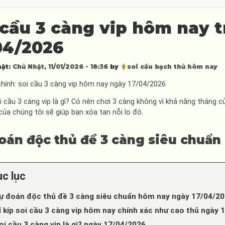
 cầu 3 càng vip hôm nay t
04/2026
hật:
Chủ Nhật, 11/01/2026 - 18:36
by
soi cầu bạch thủ hôm nay
hính: soi cầu 3 càng vip hôm nay ngày 17/04/2026
i cầu 3 càng vip là gì? Có nên chơi 3 càng không vì khả năng tháng 
ủa chúng tôi sẽ giúp bạn xóa tan nỗi lo đó.
oán độc thủ đề 3 càng siêu chuẩn
c lục
ự đoán độc thủ đề 3 càng siêu chuẩn hôm nay ngày 17/04/2
í kíp soi cầu 3 càng vip hôm nay chính xác như cao thủ ngày 
oi cầu 3 càng vip là gì? ngày 17/04/2026