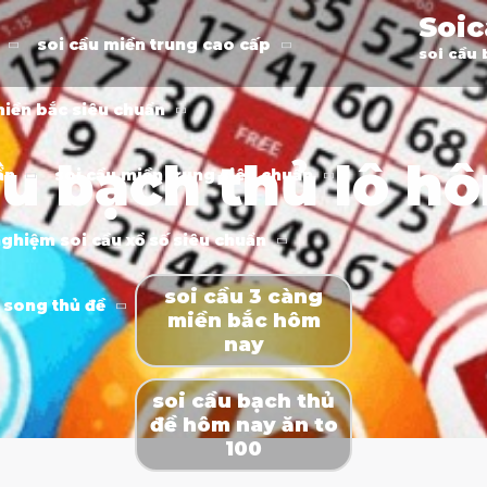
Soi
soi cầu miền trung cao cấp
soi cầu
miền bắc siêu chuẩn
ầu bạch thủ lô h
ẩn
soi cầu miền trung siêu chuẩn
nghiệm soi cầu xổ số siêu chuẩn
soi cầu 3 càng
song thủ đề
miền bắc hôm
nay
soi cầu bạch thủ
đề hôm nay ăn to
100