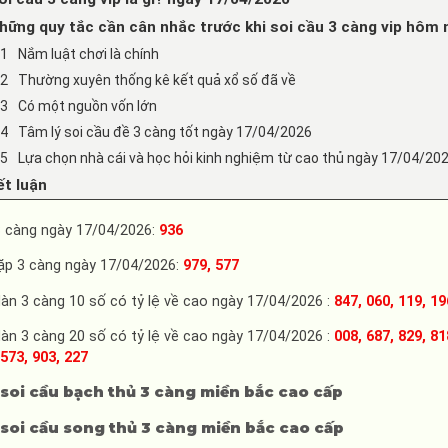
hững quy tắc cần cân nhắc trước khi soi cầu 3 càng vip hôm
Nắm luật chơi là chính
Thường xuyên thống kê kết quả xổ số đã về
Có một nguồn vốn lớn
Tâm lý soi cầu đề 3 càng tốt ngày 17/04/2026
Lựa chọn nhà cái và học hỏi kinh nghiệm từ cao thủ ngày 17/04/20
ết luận
3 càng ngày 17/04/2026:
936
ặp 3 càng ngày 17/04/2026:
979, 577
àn 3 càng 10 số có tỷ lệ về cao ngày 17/04/2026 :
847, 060, 119, 19
àn 3 càng 20 số có tỷ lệ về cao ngày 17/04/2026 :
008, 687, 829, 81
 573, 903, 227
soi cầu bạch thủ 3 càng miền bắc cao cấp
soi cầu song thủ 3 càng miền bắc cao cấp