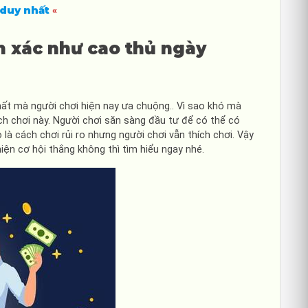
 duy nhất
«
nh xác như cao thủ ngày
hất mà người chơi hiện nay ưa chuộng.. Vì sao khó mà
ch chơi này. Người chơi săn sàng đầu tư để có thể có
là cách chơi rủi ro nhưng người chơi vẫn thích chơi. Vậy
hiện cơ hội thắng không thì tìm hiểu ngay nhé.