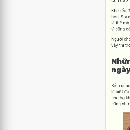
Còn đề 3 
Khi hiểu 
hơn. Soi 
vì thế mà
vì cũng c
Người chơ
vậy thì t
Nhữn
ngày
Điều quan
là biết đ
cho họ kh
cũng như 