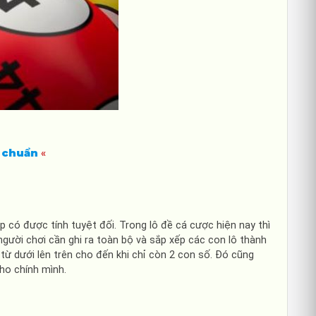
u chuẩn
«
 có được tính tuyệt đối. Trong lô đề cá cược hiện nay thì
gười chơi cần ghi ra toàn bộ và sắp xếp các con lô thành
từ dưới lên trên cho đến khi chỉ còn 2 con số. Đó cũng
ho chính mình.