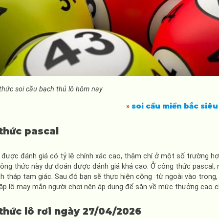
thức soi cầu bạch thủ lô hôm nay
soi cầu miền bắc siê
»
thức pascal
được đánh giá có tỷ lệ chính xác cao, thậm chí ở một số trường hợp
ông thức này dự đoán được đánh giá khá cao. Ở công thức pascal, n
nh tháp tam giác. Sau đó bạn sẽ thực hiện cộng từ ngoài vào trong, 
cặp lô may mắn người chơi nên áp dụng để săn về mức thưởng cao c
thức lô rơi ngày 27/04/2026