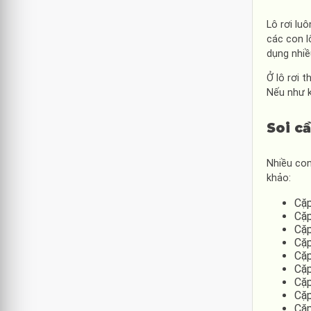
Lô rơi lu
các con l
dụng nhiề
Ở lô rơi 
Nếu như k
Soi c
Nhiều con
khảo:
Cặp
Cặp
Cặp
Cặp
Cặp
Cặp
Cặp
Cặp
Cặp