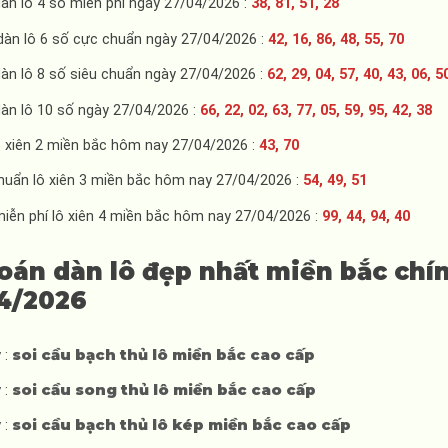
àn lô 4 số miễn phí ngày 27/04/2026 :
38, 81, 51, 28
àn lô 6 số cực chuẩn ngày 27/04/2026 :
42, 16, 86, 48, 55, 70
àn lô 8 số siêu chuẩn ngày 27/04/2026 :
62, 29, 04, 57, 40, 43, 06, 5
àn lô 10 số ngày 27/04/2026 :
66, 22, 02, 63, 77, 05, 59, 95, 42, 38
ô xiên 2 miền bắc hôm nay 27/04/2026 :
43, 70
huẩn lô xiên 3 miền bắc hôm nay 27/04/2026 :
54, 49, 51
iễn phí lô xiên 4 miền bắc hôm nay 27/04/2026 :
99, 44, 94, 40
oán dàn lô đẹp nhất miền bắc ch
4/2026
soi cầu bạch thủ lô miền bắc cao cấp
 :
soi cầu song thủ lô miền bắc cao cấp
 :
soi cầu bạch thủ lô kép miền bắc cao cấp
 :