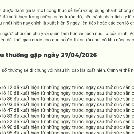
ôn được đánh giá là một công thức dễ hiểu và áp dụng nhanh chóng c
ô đã xuất hiện trong những ngày trước đó, tiến hành phân tích tỷ lệ
u nhất hiện nay chính là xuất hiện 5 ngày liên tiếp hoặc các con lô 
thì người chơi cần chú ý và quan tâm hơn về cách nuôi lô của mình. V
éo dài thời gian cược cho con số đó thì người chơi có khả năng ca
ầu thường gặp ngày 27/04/2026
 số thường sẽ đi chung với nhau khi cặp kia xuất hiện. Chính vì th
 lô 12 đã xuất hiện từ những ngày trước, ngày sau thử sức săn 
 lô 10 đã xuất hiện từ những ngày trước, ngày sau thử sức săn 
 lô 86 đã xuất hiện từ những ngày trước, ngày sau thử sức săn 
 lô 93 đã xuất hiện từ những ngày trước, ngày sau thử sức săn 
 lô 47 đã xuất hiện từ những ngày trước, ngày sau thử sức săn 
 lô 83 đã xuất hiện từ những ngày trước, ngày sau thử sức săn 
 lô 32 đã xuất hiện từ những ngày trước, ngày sau thử sức săn 
 lô 90 đã xuất hiện từ những ngày trước, ngày sau thử sức săn 
 lô 95 đã xuất hiện từ những ngày trước, ngày sau thử sức săn 