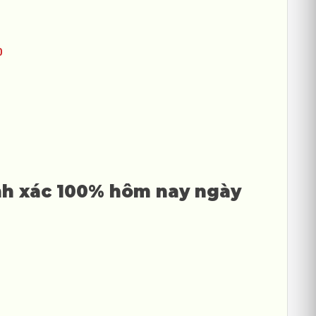
0
ính xác 100% hôm nay ngày