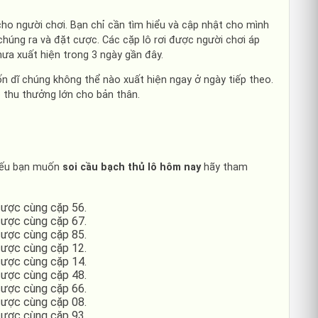
ho người chơi. Bạn chỉ cần tìm hiểu và cập nhật cho mình
 chúng ra và đặt cược. Các cặp lô rơi được người chơi áp
chưa xuất hiện trong 3 ngày gần đây.
ốn dĩ chúng không thể nào xuất hiện ngay ở ngày tiếp theo.
o thu thưởng lớn cho bản thân.
ế nếu bạn muốn
soi cầu bạch thủ lô hôm nay
hãy tham
cược cùng cặp 56.
cược cùng cặp 67.
cược cùng cặp 85.
cược cùng cặp 12.
cược cùng cặp 14.
cược cùng cặp 48.
cược cùng cặp 66.
cược cùng cặp 08.
cược cùng cặp 93.