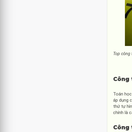
Top công 
Công 
Toán học 
áp dụng c
thứ tự hì
chính là 
Công 