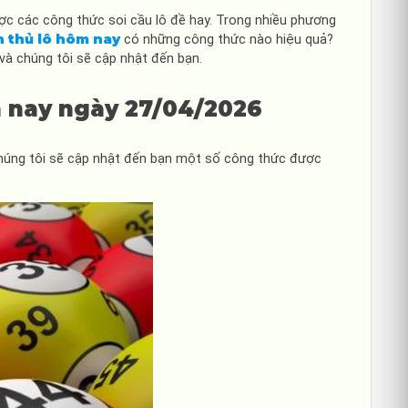
c các công thức soi cầu lô đề hay. Trong nhiều phương
h thủ lô hôm nay
có những công thức nào hiệu quả?
 và chúng tôi sẽ cập nhật đến bạn.
m nay ngày 27/04/2026
húng tôi sẽ cập nhật đến bạn một số công thức được