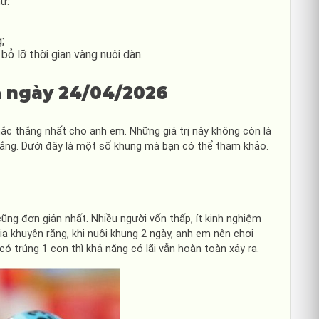
ư:
;
bỏ lỡ thời gian vàng nuôi dàn.
ả ngày 24/04/2026
hắc thắng nhất cho anh em. Những giá trị này không còn là
ắng. Dưới đây là một số khung mà bạn có thể tham khảo.
ũng đơn giản nhất. Nhiều người vốn thấp, ít kinh nghiệm
a khuyên rằng, khi nuôi khung 2 ngày, anh em nên chơi
có trúng 1 con thì khả năng có lãi vẫn hoàn toàn xảy ra.