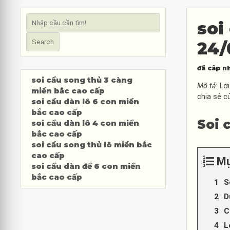
soi
Search
24/
đã câp n
soi cầu song thủ 3 càng
Mô tả
: Lợ
miền bắc cao cấp
chia sẻ c
soi cầu dàn lô 6 con miền
bắc cao cấp
Soi 
soi cầu dàn lô 4 con miền
bắc cao cấp
soi cầu song thủ lô miền bắc
cao cấp
Mụ
soi cầu dàn đề 6 con miền
bắc cao cấp
S
D
C
L