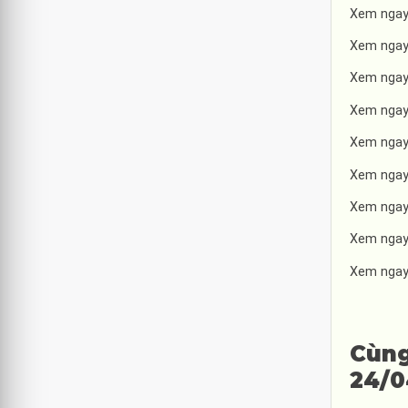
Xem ngay
Xem ngay
Xem ngay
Xem ngay
Xem ngay
Xem ngay
Xem ngay
Xem ngay
Xem ngay
Cùng
24/0