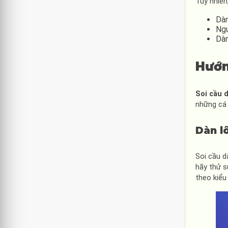
Tuy nhiên
Dàn
Ngư
Dàn
Hướn
Soi cầu 
những cá 
Dàn l
Soi cầu d
hãy thử s
theo kiểu