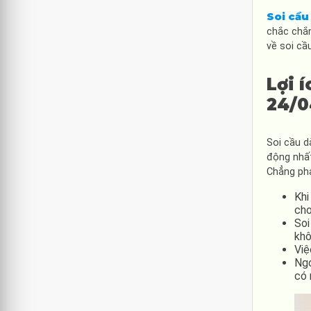
Soi cầu
chắc chắn
về soi cầ
Lợi 
24/0
Soi cầu d
động nhất
Chẳng phả
Khi
chơ
Soi
khô
Việ
Ngo
có 