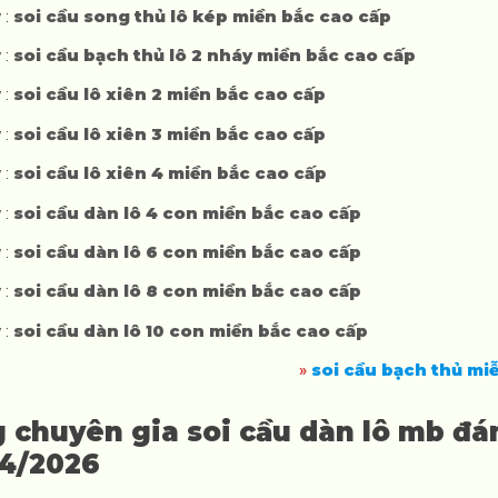
soi cầu song thủ lô kép miền bắc cao cấp
 :
soi cầu bạch thủ lô 2 nháy miền bắc cao cấp
 :
soi cầu lô xiên 2 miền bắc cao cấp
 :
soi cầu lô xiên 3 miền bắc cao cấp
 :
soi cầu lô xiên 4 miền bắc cao cấp
 :
soi cầu dàn lô 4 con miền bắc cao cấp
 :
soi cầu dàn lô 6 con miền bắc cao cấp
 :
soi cầu dàn lô 8 con miền bắc cao cấp
 :
soi cầu dàn lô 10 con miền bắc cao cấp
 :
soi cầu bạch thủ mi
»
 chuyên gia soi cầu dàn lô mb đá
4/2026