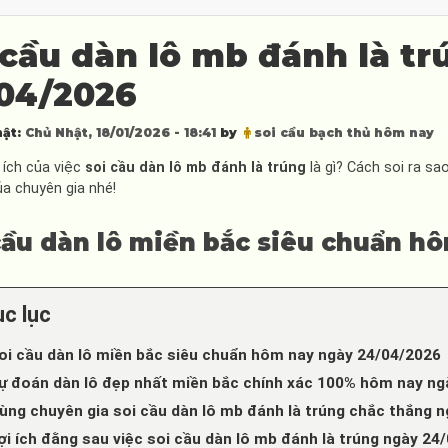
 cầu dàn lô mb đánh là t
04/2026
hật:
Chủ Nhật, 18/01/2026 - 18:41
by
soi cầu bạch thủ hôm nay
i ích của việc
soi cầu dàn lô mb đánh là trúng
là gì? Cách soi ra sao
ủa chuyên gia nhé!
cầu dàn lô miền bắc siêu chuẩn h
c lục
oi cầu dàn lô miền bắc siêu chuẩn hôm nay ngày 24/04/2026
ự đoán dàn lô đẹp nhất miền bắc chính xác 100% hôm nay ng
ùng chuyên gia soi cầu dàn lô mb đánh là trúng chắc thắng 
ợi ích đằng sau việc soi cầu dàn lô mb đánh là trúng ngày 24