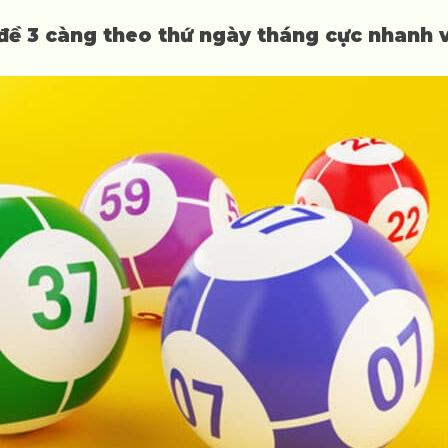
đề 3 càng theo thứ ngày tháng cực nhanh 