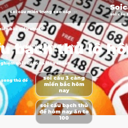
Soi
soi cầu miền trung cao cấp
soi cầu
miền bắc siêu chuẩn
ầu bạch thủ lô h
ẩn
soi cầu miền trung siêu chuẩn
nghiệm soi cầu xổ số siêu chuẩn
soi cầu 3 càng
song thủ đề
miền bắc hôm
nay
soi cầu bạch thủ
đề hôm nay ăn to
100