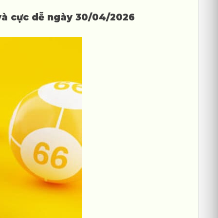
và cực dễ ngày 30/04/2026