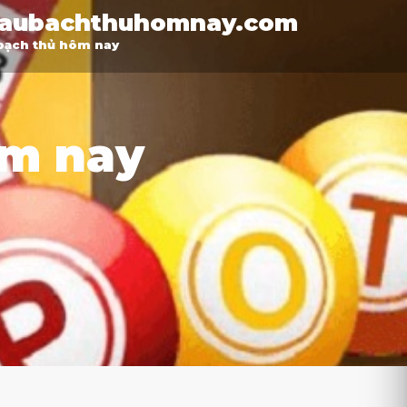
caubachthuhomnay.com
 bạch thủ hôm nay
ôm nay