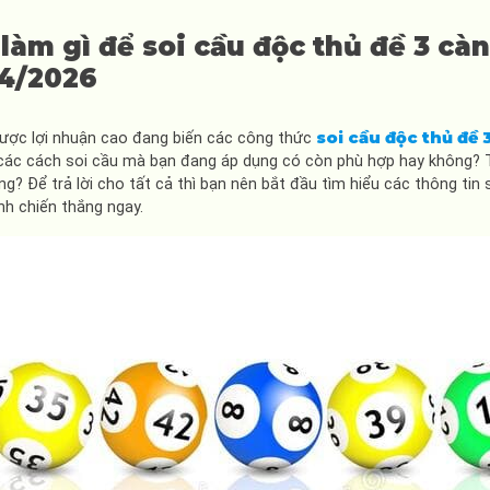
 làm gì để soi cầu độc thủ đề 3 c
4/2026
soi cầu độc thủ đề 
ược lợi nhuận cao đang biến các công thức
 các cách soi cầu mà bạn đang áp dụng có còn phù hợp hay không? 
ng? Để trả lời cho tất cả thì bạn nên bắt đầu tìm hiểu các thông ti
nh chiến thắng ngay.