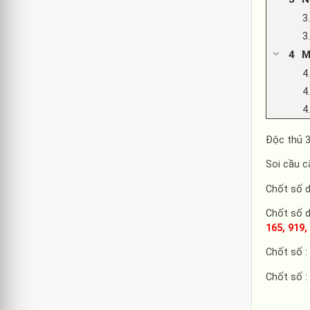
M
Độc thủ 
Soi cầu c
Chốt số d
Chốt số d
165, 919,
Chốt số :
Chốt số :