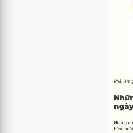
Phải làm 
Nhữn
ngày
Những cô
hàng ngày