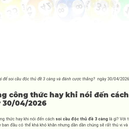
gì để soi cầu độc thủ đề 3 càng và đánh cược thắng?
ngày 30/04/202
g công thức hay khi nói đến cách 
 30/04/2026
ng thức hay khi nói đến cách
soi cầu độc thủ đề 3 càng
là gì? Với 
 ban đầu có thể khá khó khăn nhưng dần dần chúng sẽ rất thú vị và 