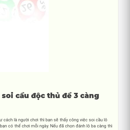
6
soi cầu độc thủ đề 3 càng
tư cách là người chơi thì bạn sẽ thấy công việc soi cầu lô
bạn có thể chơi mỗi ngày. Nếu đã chọn đánh lô ba càng thì