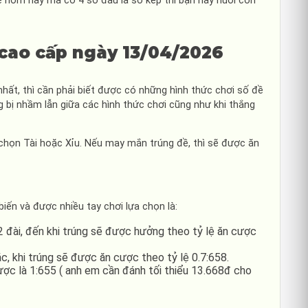
đề hôm nay mà có 4 số đầu là số kép thì bạn hãy nuôi con
g cao cấp ngày 13/04/2026
hất, thì cần phải biết được có những hình thức chơi số đề
 bị nhầm lẫn giữa các hình thức chơi cũng như khi thắng
ẽ chọn Tài hoặc Xỉu. Nếu may mắn trúng đề, thì sẽ được ăn
biến và được nhiều tay chơi lựa chọn là:
2 đài, đến khi trúng sẽ được hưởng theo tỷ lệ ăn cược
c, khi trúng sẽ được ăn cược theo tỷ lệ 0.7:658.
ược là 1:655 ( anh em cần đánh tối thiểu 13.668đ cho