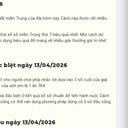
6
 đề miền Trung của đài hôm nay. Cách này được rất nhiều
hơi xổ số miền Trung thứ 7 hiệu quả nhất. Mọi cách dự
 dụng hiệu quả để mang về nhiều giải thưởng giá trị nhé!
ặc biệt ngày 13/04/2026
t cho người chơi phải nhắc tới dựa vào 3 số cuối của giải
 của anh em là 1 ăn 704.
iải đặc biệt ở kết quả xổ số chuẩn để tiến hành nuôi. Cách
 em cũng có thể vận dụng phương pháp dùng cả 3 số đầu cũng
ỉu ngày 13/04/2026