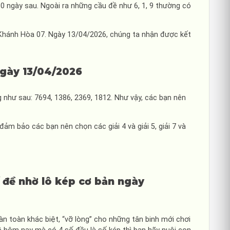
o 0 ngày sau. Ngoài ra những cầu đề như 6, 1, 9 thường có
Khánh Hòa 07. Ngày 13/04/2026, chúng ta nhận được kết
ngày 13/04/2026
 như sau: 7694, 1386, 2369, 1812. Như vậy, các bạn nên
m bảo các bạn nên chọn các giải 4 và giải 5, giải 7 và
 đề nhờ lô kép cơ bản ngày
n toàn khác biệt, “vỡ lòng” cho những tân binh mới chơi