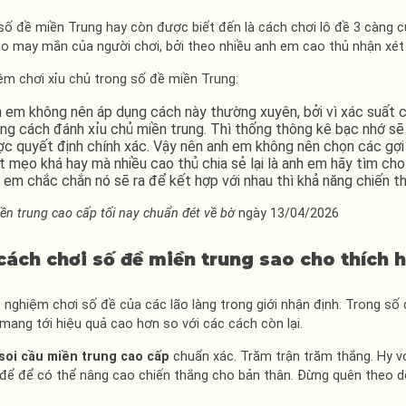
số đề miền Trung hay còn được biết đến là cách chơi lô đề 3 càng củ
o may mắn của người chơi, bởi theo nhiều anh em cao thủ nhận xét t
ệm chơi xỉu chủ trong số đề miền Trung:
 em không nên áp dụng cách này thường xuyên, bởi vì xác suất c
ng cách đánh xỉu chủ miền trung. Thì thống thông kê bạc nhớ sẽ
c quyết định chính xác. Vậy nên anh em không nên chọn các gợi 
 mẹo khá hay mà nhiều cao thủ chia sẻ lại là anh em hãy tìm cho 
 em chắc chắn nó sẽ ra để kết hợp với nhau thì khả năng chiến t
iền trung cao cấp tối nay chuẩn đét về bờ
ngày 13/04/2026
cách chơi số đề miền trung sao cho thích 
 nghiệm chơi số đề của các lão làng trong giới nhận định. Trong số 
mang tới hiệu quả cao hơn so với các cách còn lại.
soi cầu miền trung cao cấp
chuẩn xác. Trăm trận trăm thắng. Hy v
để để có thể nâng cao chiến thắng cho bản thân. Đừng quên theo dõi