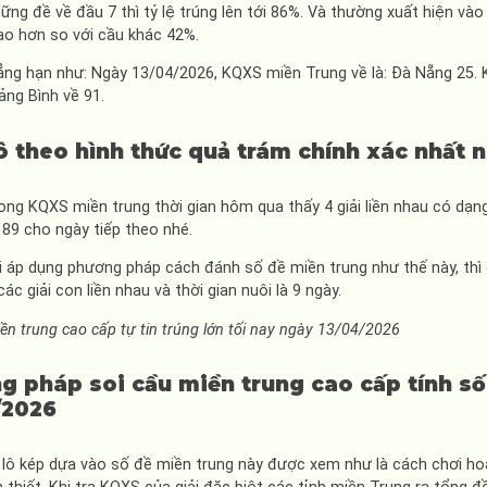
hững đề về đầu 7 thì tỷ lệ trúng lên tới 86%. Và thường xuất hiện và
cao hơn so với cầu khác 42%.
ng hạn như: Ngày 13/04/2026, KQXS miền Trung về là: Đà Nẵng 25. 
ảng Bình về 91.
lô theo hình thức quả trám chính xác nhất 
ng KQXS miền trung thời gian hôm qua thấy 4 giải liền nhau có dạng
89 cho ngày tiếp theo nhé.
 áp dụng phương pháp cách đánh số đề miền trung như thế này, thì đả
 các giải con liền nhau và thời gian nuôi là 9 ngày.
iền trung cao cấp tự tin trúng lớn tối nay ngày 13/04/2026
g pháp soi cầu miền trung cao cấp tính số
/2026
 lô kép dựa vào số đề miền trung này được xem như là cách chơi hoà