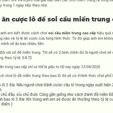
n thiết. Khi tra KQXS của giải đặc biệt các tỉnh miền Trung ra tổng 
y trong 1 ngày tiếp theo nhé.
ệ ăn cược lô đề soi cầu miền trun
 anh em biết được cách chơi
soi cầu miền trung cao cấp
hiệu quả n
g nào và tỷ lệ ăn cược của từng hình thức. Từ đó giúp anh em không
 mình sẽ ăn bao nhiêu tiền.
 đối với số đề miền trung. Thì sẽ có 2 hình chính đó là người chơi s
g theo tỷ lệ: 0.8:72.
ền trung cao cấp chỉ có thể là giầu to tối nay ngày 13/04/2026
ách chơi lô đề miền trung theo bao lô thì sẽ có 4 hình thức chơi phổ 
 lô 2 đài: Nếu người chơi đánh cược cầu lô trong ngày xuất hiện 
6.
 chủ đầu. xỉu chủ đuôi: Cũng gần giống như cách đánh đề miền Bắ
h bao lô 3 đài: Khi trúng anh em sẽ được ăn thưởng theo tỷ lệ c
 điểm )