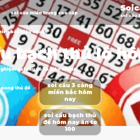
Soi
soi cầu miền trung cao cấp
soi cầu
miền bắc siêu chuẩn
ầu bạch thủ lô h
ẩn
soi cầu miền trung siêu chuẩn
nghiệm soi cầu xổ số siêu chuẩn
soi cầu 3 càng
song thủ đề
miền bắc hôm
nay
soi cầu bạch thủ
đề hôm nay ăn to
100