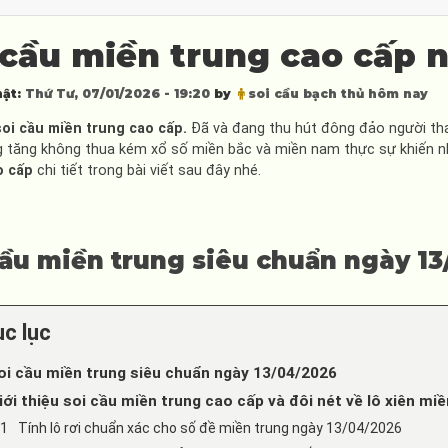
 cầu miền trung cao cấp 
hật:
Thứ Tư, 07/01/2026 - 19:20
by
soi cầu bạch thủ hôm nay
soi cầu miền trung cao cấp.
Đã và đang thu hút đông đảo người tham
 tăng không thua kém xổ số miền bắc và miền nam thực sự khiến nh
o cấp
chi tiết trong bài viết sau đây nhé.
cầu miền trung siêu chuẩn ngày 1
c lục
oi cầu miền trung siêu chuẩn ngày 13/04/2026
iới thiệu soi cầu miền trung cao cấp và đôi nét về lô xiên mi
Tính lô rơi chuẩn xác cho số đề miền trung ngày 13/04/2026