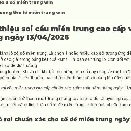
 lô 3 số miền trung win
 song thủ lô miền trung win
 thiệu
soi cầu miền trung cao cấp 
g ngày 13/04/2026
ánh lô xổ số miền trung. Là chọn 1 hoặc nhiều cặp số tương ứng đ
 ở các giải trong bảng kết quả xsmt. Thì bạn sẽ trúng lô. Còn đối với
con số để dự thưởng.
rúng lô xiên. Khi và chỉ khi tất cả những con số này cùng về một lượ
có nghĩa là tiền thưởng bạn nhận nếu thắng sẽ vô cùng lớn đấy nhé!
 soi cầu miền trung cao cấp chuẩn xác, trăm trận trăm thắng ngày 13
ạn muốn trở thành một trong những tay chơi lô đề. Chuyên nghiệp, h
 chi tiết cách tính toán số lô đề miền Trung một cách chuẩn xác nh
lô rơi chuẩn xác cho số đề miền trung ngày