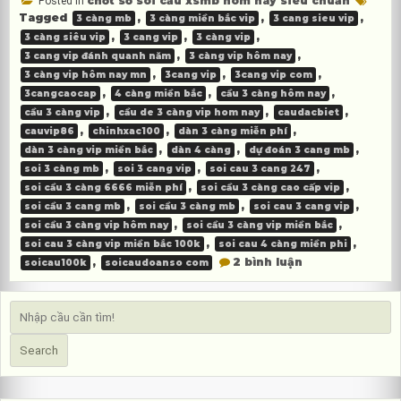
chốt số soi cầu xsmb hôm nay siêu chuẩn
Posted in
Tagged
,
,
,
3 càng mb
3 càng miền bắc vip
3 cang sieu vip
,
,
,
3 càng siêu vip
3 cang vip
3 càng vip
,
,
3 cang vip đánh quanh năm
3 càng vip hôm nay
,
,
,
3 càng vip hôm nay mn
3cang vip
3cang vip com
,
,
,
3cangcaocap
4 càng miền bắc
cầu 3 càng hôm nay
,
,
,
cầu 3 càng vip
cầu de 3 càng vip hom nay
caudacbiet
,
,
,
cauvip86
chinhxac100
dàn 3 càng miễn phí
,
,
,
dàn 3 càng vip miền bắc
dàn 4 càng
dự đoán 3 cang mb
,
,
,
soi 3 càng mb
soi 3 cang vip
soi cau 3 cang 247
,
,
soi cầu 3 càng 6666 miễn phí
soi cầu 3 càng cao cấp vip
,
,
,
soi cầu 3 cang mb
soi cầu 3 càng mb
soi cau 3 cang vip
,
,
soi cầu 3 càng vip hôm nay
soi cầu 3 càng vip miền bắc
,
,
soi cau 3 càng vip miền bắc 100k
soi cau 4 càng miền phi
ở
,
2 bình luận
soicau100k
soicaudoanso com
soi
cầu
3
càng
vip
hôm
Search
nay
trúng
to
liên