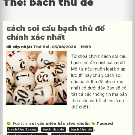
Thẻ:
bach thu de
cách soi cầu bạch thủ đề
chính xác nhất
đã câp nhật:
Thứ Hai, 03/08/2026 - 19:59
Từ khoá chính: cách soi cầu
bạch thủ đề chính xác nhất
Mô tả: nếu muốn loại bỏ áp
lực thì hãy chú ý cách soi
cầu bạch thủ đề chính xác
nhất có dưới đây. Bạn sẽ có
tất cả các thông tin mà bản
thân cần và tất nhiên là có
thể chốt […]
soi cầu miền bắc siêu chuẩn
Tagged
Posted in
,
,
,
bach thu 3cang
bach thu de
bạch thu de