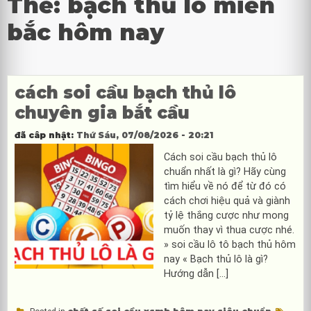
Thẻ:
bạch thủ lô miền
bắc hôm nay
cách soi cầu bạch thủ lô
chuyên gia bắt cầu
đã câp nhật:
Thứ Sáu, 07/08/2026 - 20:21
Cách soi cầu bạch thủ lô
chuẩn nhất là gì? Hãy cùng
tìm hiểu về nó để từ đó có
cách chơi hiệu quả và giành
tỷ lệ thắng cược như mong
muốn thay vì thua cược nhé.
» soi cầu lô tô bạch thủ hôm
nay « Bạch thủ lô là gì?
Hướng dẫn […]