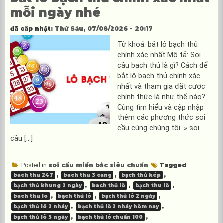
thủ
lô
mỗi ngày nhé
chuyên
gia
đã câp nhật:
Thứ Sáu, 07/08/2026 - 20:17
bắt
cầu
Từ khoá: bắt lô bạch thủ
chính xác nhất Mô tả: Soi
cầu bạch thủ là gì? Cách để
bắt lô bạch thủ chính xác
nhất và tham gia đặt cược
chính thức là như thế nào?
Cùng tìm hiểu và cập nhập
thêm các phương thức soi
cầu cùng chúng tôi. » soi
cầu […]
soi cầu miền bắc siêu chuẩn
Tagged
Posted in
,
,
,
bach thu 247
bach thu 3 cang
bạch thủ kép
,
,
,
bạch thủ khung 2 ngày
bach thủ lô
bạch thu lô
,
,
,
bach thu lo
bạch thủ lô
bạch thủ lô 2 ngày
,
,
bạch thủ lô 2 nháy
bạch thủ lô 2 nháy hôm nay
,
,
bạch thủ lô 5 ngày
bạch thủ lô chuẩn 100