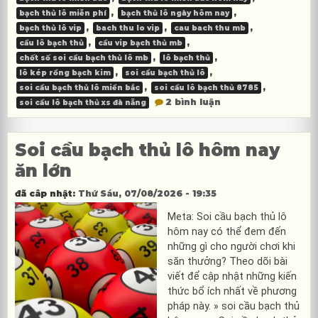
,
,
bạch thủ lô miễn phí
bạch thủ lô ngày hôm nay
,
,
,
bạch thủ lô vip
bach thu lo vip
cau bach thu mb
,
,
cầu lô bạch thủ
cầu vip bạch thủ mb
,
,
chốt số soi cầu bạch thủ lô mb
lô bạch thủ
,
,
lô kép rồng bạch kim
soi cầu bạch thủ lô
,
,
soi cầu bạch thủ lô miền bắc
soi cầu lô bạch thủ 8785
ở
2 bình luận
soi cầu lô bạch thủ xs đà nẵng
chốt
số
soi
cầu
Soi cầu bạch thủ lô hôm nay
bạch
thủ
ăn lớn
lô
mb
đã câp nhật:
Thứ Sáu, 07/08/2026 - 19:35
chốt
số
Meta: Soi cầu bạch thủ lô
víp
hôm nay có thể đem đến
những gì cho người chơi khi
săn thưởng? Theo dõi bài
viết để cập nhật những kiến
thức bổ ích nhất về phương
pháp này. » soi cầu bạch thủ