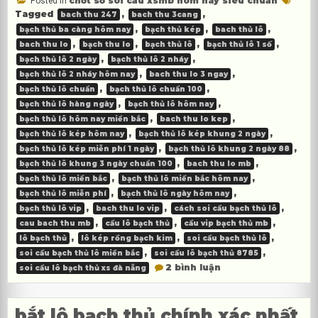
chốt số soi cầu xsmb hôm nay siêu chuẩn
Posted in
Tagged
,
,
bach thu 247
bach thu 3cang
,
,
,
bạch thủ ba càng hôm nay
bạch thủ kép
bach thủ lô
,
,
,
,
bach thu lo
bạch thu lo
bạch thủ lô
bạch thủ lô 1 số
,
,
bạch thủ lô 2 ngày
bạch thủ lô 2 nháy
,
,
bạch thủ lô 2 nháy hôm nay
bach thu lo 3 ngay
,
,
bạch thủ lô chuẩn
bạch thủ lô chuẩn 100
,
,
bạch thủ lô hàng ngày
bạch thủ lô hôm nay
,
,
bạch thủ lô hôm nay miền bắc
bach thu lo kep
,
,
bạch thủ lô kép hôm nay
bạch thủ lô kép khung 2 ngày
,
,
bạch thủ lô kép miễn phí 1 ngày
bạch thủ lô khung 2 ngày 88
,
,
bạch thủ lô khung 3 ngày chuẩn 100
bach thu lo mb
,
,
bạch thủ lô miền bắc
bạch thủ lô miền bắc hôm nay
,
,
bạch thủ lô miễn phí
bạch thủ lô ngày hôm nay
,
,
,
bạch thủ lô vip
bach thu lo vip
cách soi cầu bạch thủ lô
,
,
,
cau bach thu mb
cầu lô bạch thủ
cầu vip bạch thủ mb
,
,
,
lô bạch thủ
lô kép rồng bạch kim
soi cầu bạch thủ lô
,
,
soi cầu bạch thủ lô miền bắc
soi cầu lô bạch thủ 8785
ở
2 bình luận
soi cầu lô bạch thủ xs đà nẵng
cách
soi
cầu
bạch
bắt lô bạch thủ chính xác nhất