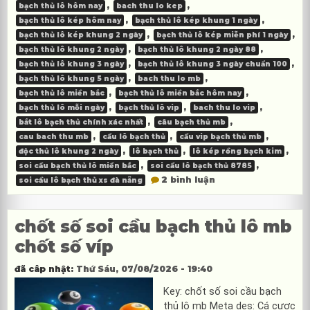
,
,
bạch thủ lô hôm nay
bach thu lo kep
,
,
bạch thủ lô kép hôm nay
bạch thủ lô kép khung 1 ngày
,
,
bạch thủ lô kép khung 2 ngày
bạch thủ lô kép miễn phí 1 ngày
,
,
bạch thủ lô khung 2 ngày
bạch thủ lô khung 2 ngày 88
,
,
bạch thủ lô khung 3 ngày
bạch thủ lô khung 3 ngày chuẩn 100
,
,
bạch thủ lô khung 5 ngày
bach thu lo mb
,
,
bạch thủ lô miền bắc
bạch thủ lô miền bắc hôm nay
,
,
,
bạch thủ lô mỗi ngày
bạch thủ lô vip
bach thu lo vip
,
,
bắt lô bạch thủ chính xác nhất
câu bạch thủ mb
,
,
,
cau bach thu mb
cầu lô bạch thủ
cầu vip bạch thủ mb
,
,
,
độc thủ lô khung 2 ngày
lô bạch thủ
lô kép rồng bạch kim
,
,
soi cầu bạch thủ lô miền bắc
soi cầu lô bạch thủ 8785
ở
2 bình luận
soi cầu lô bạch thủ xs đà nẵng
bắt
lô
bạch
thủ
chốt số soi cầu bạch thủ lô mb
chính
xác
chốt số víp
nhất
mỗi
đã câp nhật:
Thứ Sáu, 07/08/2026 - 19:40
ngày
nhé
Key: chốt số soi cầu bạch
thủ lô mb Meta des: Cá cược