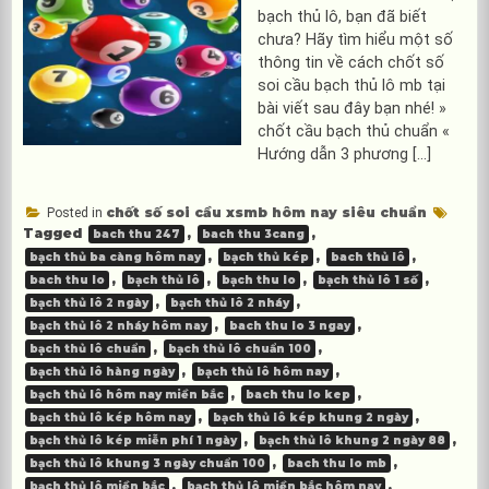
bạch thủ lô, bạn đã biết
chưa? Hãy tìm hiểu một số
thông tin về cách chốt số
soi cầu bạch thủ lô mb tại
bài viết sau đây bạn nhé! »
chốt cầu bạch thủ chuẩn «
Hướng dẫn 3 phương […]
chốt số soi cầu xsmb hôm nay siêu chuẩn
Posted in
Tagged
,
,
bach thu 247
bach thu 3cang
,
,
,
bạch thủ ba càng hôm nay
bạch thủ kép
bach thủ lô
,
,
,
,
bach thu lo
bạch thủ lô
bạch thu lo
bạch thủ lô 1 số
,
,
bạch thủ lô 2 ngày
bạch thủ lô 2 nháy
,
,
bạch thủ lô 2 nháy hôm nay
bach thu lo 3 ngay
,
,
bạch thủ lô chuẩn
bạch thủ lô chuẩn 100
,
,
bạch thủ lô hàng ngày
bạch thủ lô hôm nay
,
,
bạch thủ lô hôm nay miền bắc
bach thu lo kep
,
,
bạch thủ lô kép hôm nay
bạch thủ lô kép khung 2 ngày
,
,
bạch thủ lô kép miễn phí 1 ngày
bạch thủ lô khung 2 ngày 88
,
,
bạch thủ lô khung 3 ngày chuẩn 100
bach thu lo mb
,
,
bạch thủ lô miền bắc
bạch thủ lô miền bắc hôm nay