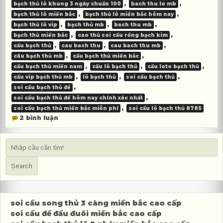
,
,
bạch thủ lô khung 3 ngày chuẩn 100
bach thu lo mb
,
,
bạch thủ lô miền bắc
bạch thủ lô miền bắc hôm nay
,
,
,
bạch thủ lô vip
bạch thủ mb
bach thu mb
,
,
bạch thủ miền bắc
cao thủ soi cầu rồng bạch kim
,
,
,
cầu bạch thủ
cau bach thu
cau bach thu mb
,
,
câu bạch thủ mb
cầu bạch thủ miền bắc
,
,
,
cầu bạch thủ miền nam
cầu lô bạch thủ
cầu loto bạch thủ
,
,
,
cầu vip bạch thủ mb
lô bạch thủ
soi cầu bạch thủ
,
soi cầu bạch thủ đề
,
soi cầu bạch thủ đề hôm nay chính xác nhất
,
soi cầu bạch thủ miền bắc miễn phí
soi cầu lô bạch thủ 8785
ở
2 bình luận
soi
cầu
bạch
thủ
đề
hôm
Search
nay
chính
xác
nhất
soi cầu song thủ 3 càng miền bắc cao cấp
soi cầu đề đầu đuôi miền bắc cao cấp