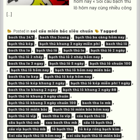
hôm nay « Soi cầu bạch thủ
lô hôm nay cùng nhiều công
[…]
soi cầu miền bắc siêu chuẩn
Tagged
Posted in
,
,
,
bach thu 247
bach thu 3cang
bạch thủ ba càng hôm nay
,
,
,
bạch thủ kép
bạch thủ khung 3 ngày miễn phí
bach thủ lô
,
,
,
,
bach thu lo
bạch thủ lô
bạch thủ lo
bạch thủ lô 2 ngày
,
,
bạch thủ lô 2 nháy
bạch thủ lô 2 nháy hôm nay
,
,
bach thu lo 3 ngay
bạch thủ lô 5 ngày
bạch thủ lô chuẩn 100
,
,
,
bạch thủ lô hôm nay
bạch thủ lô hôm nay miền bắc
,
,
bach thu lo kep
bạch thủ lô kép hôm nay
,
,
bạch thủ lô kép khung 2 ngày
bạch thủ lô kép miễn phí 1 ngày
,
,
bach thu lo khung 2 ngay
bạch thủ lô khung 2 ngày 88
,
bạch thủ lô khung 3 ngày chuẩn
,
,
bạch thủ lô khung 3 ngày chuẩn 100
bach thu lo mb
,
,
bạch thủ lô miền bắc
bạch thủ lô miền bắc hôm nay
,
,
,
bạch thủ lô vip
bach thu lo vip
cầu bạch thủ lô
,
,
,
câu bạch thủ mb
cau bach thu mb
cầu lô bạch thủ
,
,
,
cầu vip bạch thủ mb
lô bạch thủ
lô kép rồng bạch kim
,
,
Soi cầu bạch thủ lô hôm nay
soi cầu bạch thủ lô miền bắc