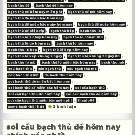
,
,
bach thu đề
bạch thủ đề hôm nay
,
,
bạch thủ đề hôm nay miễn phí
bạch thủ đề mb hôm nay
,
bạch thủ đề miền bắc hôm nay
,
,
bạch thủ đề miền bắc ngày hôm nay
bạch thủ đề ngày hôm nay
,
,
,
bạch thủ đề siêu vip
bạch thủ kép
bach thu lo
,
,
bạch thủ lô 2 nháy hôm nay
bạch thủ lô chuẩn 100
,
,
bạch thủ lô de hôm nay
bạch thủ lô hôm nay
,
,
bach thu lo kep
bạch thủ lô kép hôm nay
,
,
bạch thủ lô kép khung 2 ngày
bạch thủ lô khung 2 ngày 88
,
,
,
bach thu lo mb
bạch thủ lô miền bắc hôm nay
bach thu mb
,
,
,
cau bach thu
cầu bạch thủ
câu bạch thủ mb
,
,
cau bach thu mb
đề bạch thủ hôm nay
,
soi bạch thủ de miền bắc hôm nay
,
,
soi bạch thủ đề miền bắc hôm nay
soi cầu bạch thủ
,
,
soi cầu bạch thủ de hôm nay
soi cầu bạch thủ đề hôm nay
,
,
soi cầu bạch thủ miền bắc miễn phí
thanlo86
ở
2 bình luận
xsmb bạch thủ lô de
soi
cầu
bạch
thủ
soi cầu bạch thủ đề hôm nay
đề
hôm