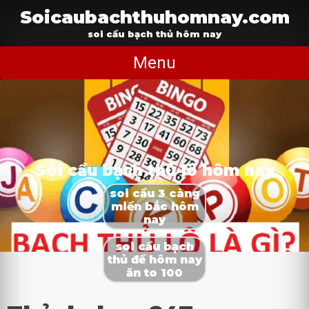
Skip
Soicaubachthuhomnay.com
to
content
soi cầu bạch thủ hôm nay
Menu
Soi cầu bạch thủ lô hôm nay
soi cầu 3 càng
miền bắc hôm
nay
soi cầu bạch
thủ đề hôm nay
ăn to 100