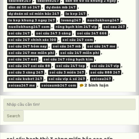
,
,
,
caulode247
cauloto247
dàn de 60 số khung 2 ngày
,
,
dàn đề 50 số 247
dự đoán mb 247
,
,
dự đoán xổ số miền bắc 247
lo kep 247
,
,
,
lo kep khung 3 ngay 247
lovang247
nuoilokhung247
,
,
,
nuoilokhung247 com
rồng bạch kim 247 vip
soi cau 247
,
,
,
soi cầu 247
soi cầu 247 3 càng
soi cầu 247 666
,
,
soi cầu 247 chính xác 100
soi cầu 247 com
,
,
,
soi cầu 247 hôm nay
soi cầu 247 mb
soi cầu 247 me
,
,
soi cầu 247 me miễn phí
soi cầu 247 miễn phí
,
,
soi cầu 247 nét
soi cầu 247 rồng bạch kim
,
,
,
soi cầu 247 soi cầu 88
soi cầu 247 top
soi cầu 247 vip
,
,
,
soi cầu 3 càng 247
soi cầu 3 miền 247
soi cầu 888 247
,
,
,
soi cầu kubet 247
soi cầu vip 4 số 247
soicau247
ở
,
2 bình luận
soicau247 me
soicaumb247 com
soi
cầu
247
chính
xác
100
Search
số
chuẩn
win
đều
soi cầu bạch thủ 3 càng miền bắc cao cấp