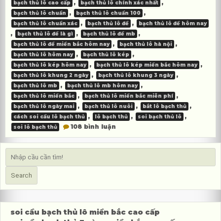
,
,
bạch thủ lô cao cấp
bạch thủ lô chính xác nhất
,
,
bạch thủ lô chuẩn
bạch thủ lô chuẩn 100
,
,
bạch thủ lô chuẩn xác
bạch thủ lô đề
bạch thủ lô đề hôm nay
,
,
,
bạch thủ lô đề là gì
bạch thủ lô đề mb
,
,
bạch thủ lô đề miền bắc hôm nay
bạch thủ lô hà nội
,
,
bạch thủ lô hôm nay
bạch thủ lô kép
,
,
bạch thủ lô kép hôm nay
bạch thủ lô kép miền bắc hôm nay
,
,
bạch thủ lô khung 2 ngày
bạch thủ lô khung 3 ngày
,
,
bạch thủ lô mb
bạch thủ lô mb hôm nay
,
,
bạch thủ lô miền bắc
bạch thủ lô miền bắc miễn phí
,
,
,
bạch thủ lô ngày mai
bạch thủ lô nuôi
bắt lô bạch thủ
,
,
,
cách soi cầu lô bạch thủ
lô bạch thủ
soi bạch thủ lô
ở
108 bình luận
soi lô bạch thủ
soi
cầu
song
thủ
lô
miền
Search
bắc
cao
cấp
soi cầu bạch thủ lô miền bắc cao cấp