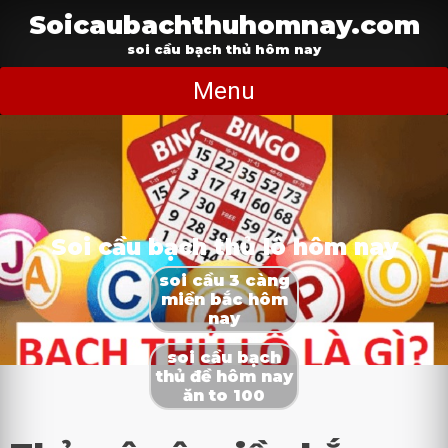
Skip
Soicaubachthuhomnay.com
to
content
soi cầu bạch thủ hôm nay
Menu
Soi cầu bạch thủ lô hôm nay
soi cầu 3 càng
miền bắc hôm
nay
soi cầu bạch
thủ đề hôm nay
ăn to 100