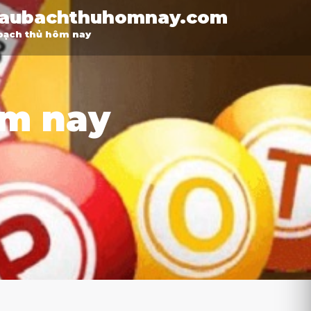
caubachthuhomnay.com
 bạch thủ hôm nay
ôm nay