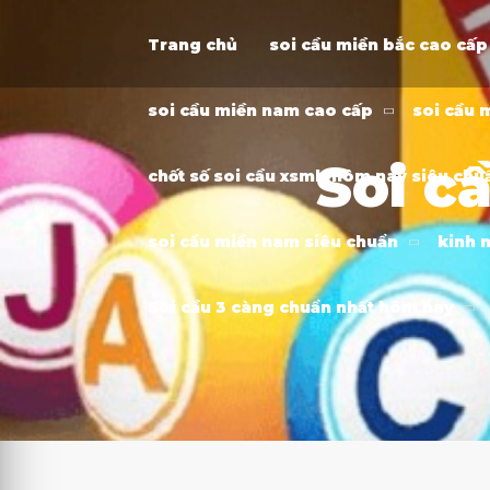
Skip
to
Trang chủ
soi cầu miền bắc cao cấp
content
soi cầu miền nam cao cấp
soi cầu 
Soi c
chốt số soi cầu xsmb hôm nay siêu chu
soi cầu miền nam siêu chuẩn
kinh 
Soi cầu 3 càng chuẩn nhất hôm nay