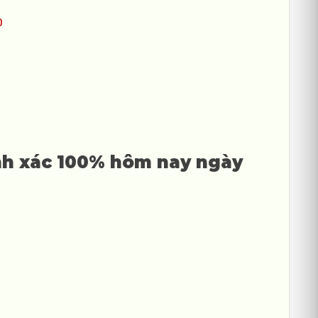
0
ính xác 100% hôm nay ngày