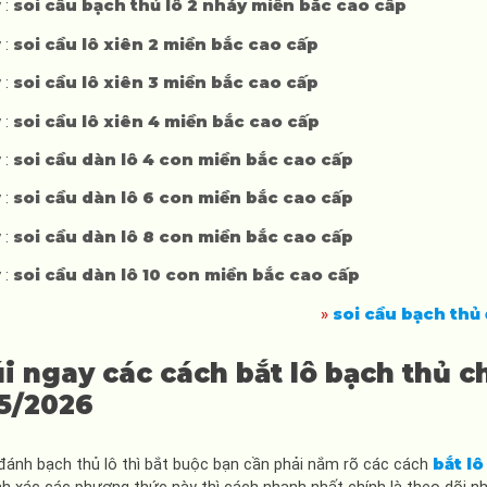
soi cầu bạch thủ lô 2 nháy miền bắc cao cấp
 :
soi cầu lô xiên 2 miền bắc cao cấp
 :
soi cầu lô xiên 3 miền bắc cao cấp
 :
soi cầu lô xiên 4 miền bắc cao cấp
 :
soi cầu dàn lô 4 con miền bắc cao cấp
 :
soi cầu dàn lô 6 con miền bắc cao cấp
 :
soi cầu dàn lô 8 con miền bắc cao cấp
 :
soi cầu dàn lô 10 con miền bắc cao cấp
 :
soi cầu bạch thủ
»
úi ngay các cách bắt lô bạch thủ c
5/2026
bắt l
đánh bạch thủ lô thì bắt buộc bạn cần phải nắm rõ các cách