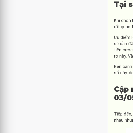
Tại 
Khi chọn 
rất quan 
Ưu điểm l
sẽ cần đầ
tiền cược
ro này. V
Bên cạnh 
số này, d
Cập 
03/0
Tiếp đến,
nhau nhưn