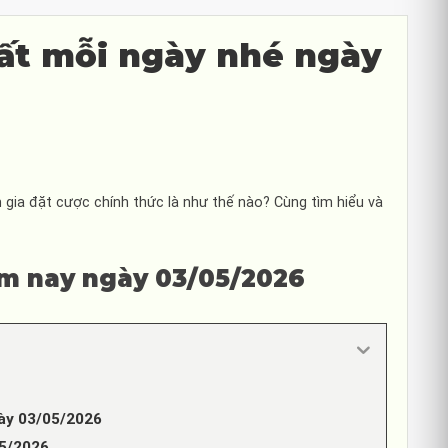
hất mỗi ngày nhé ngày
m gia đặt cược chính thức là như thế nào? Cùng tìm hiểu và
ôm nay ngày 03/05/2026
ày 03/05/2026
05/2026