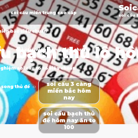
Soi
soi cầu miền trung cao cấp
soi cầu
miền bắc siêu chuẩn
ầu bạch thủ lô h
ẩn
soi cầu miền trung siêu chuẩn
nghiệm soi cầu xổ số siêu chuẩn
soi cầu 3 càng
song thủ đề
miền bắc hôm
nay
soi cầu bạch thủ
đề hôm nay ăn to
100