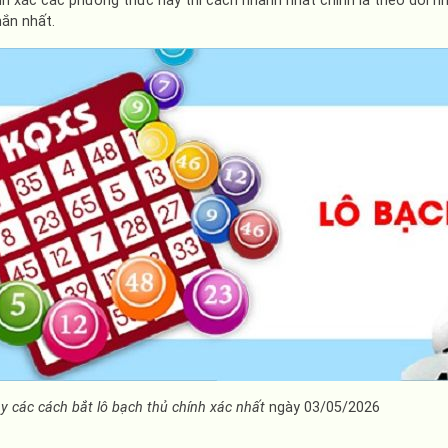
h xác các phương thức này thì cách nhanh nhất chính là theo dõi n
ắn nhất.
ay các cách bắt lô bạch thủ chính xác nhất
ngày 03/05/2026