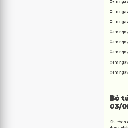
Xem ngay
Xem ngay
Xem ngay
Xem ngay
Xem ngay
Xem ngay
Xem ngay
Xem ngay
Bỏ t
03/0
Khi chọn 