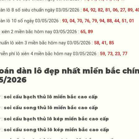
àn lô 8 số siêu chuẩn ngày 03/05/2026 :
84, 92, 82, 81, 06, 27, 89, 4
àn lô 10 số ngày 03/05/2026 :
93, 04, 70, 76, 79, 94, 88, 44, 51, 01
ô xiên 2 miền bắc hôm nay 03/05/2026 :
65, 89
huẩn lô xiên 3 miền bắc hôm nay 03/05/2026 :
58, 41, 85
iễn phí lô xiên 4 miền bắc hôm nay 03/05/2026 :
59, 73, 23, 77
oán dàn lô đẹp nhất miền bắc ch
5/2026
soi cầu bạch thủ lô miền bắc cao cấp
 :
soi cầu song thủ lô miền bắc cao cấp
 :
soi cầu bạch thủ lô kép miền bắc cao cấp
 :
soi cầu song thủ lô kép miền bắc cao cấp
 :