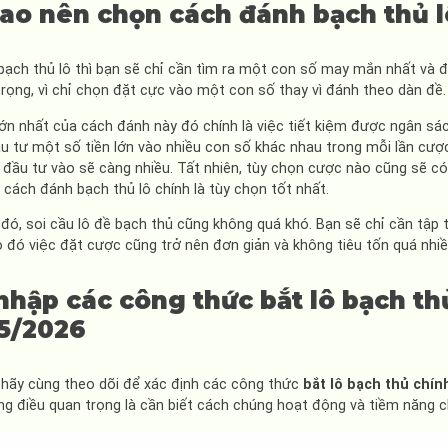
sao nên chọn cách đánh bạch thủ 
bạch thủ lô thì bạn sẽ chỉ cần tìm ra một con số may mắn nhất và đ
trọng, vì chỉ chọn đặt cực vào một con số thay vì đánh theo dàn đề
ớn nhất của cách đánh này đó chính là việc tiết kiệm được ngân sá
u tư một số tiền lớn vào nhiều con số khác nhau trong mỗi lần cược
 đầu tư vào sẽ càng nhiều. Tất nhiên, tùy chọn cược nào cũng sẽ có
à cách đánh bạch thủ lô chính là tùy chọn tốt nhất.
đó, soi cầu lô đề bạch thủ cũng không quá khó. Bạn sẽ chỉ cần tập
o đó việc đặt cược cũng trở nên đơn giản và không tiêu tốn quá nhiề
nhập các công thức bắt lô bạch th
5/2026
 hãy cùng theo dõi để xác định các công thức
bắt lô bạch thủ chín
g điều quan trọng là cần biết cách chúng hoạt động và tiềm năng ch