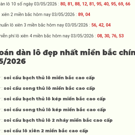
àn lô 10 số ngày 03/05/2026 :
80, 81, 88, 12, 81, 95, 40, 95, 69, 66
ô xiên 2 miền bắc hôm nay 03/05/2026 :
89, 04
huẩn lô xiên 3 miền bắc hôm nay 03/05/2026 :
56, 42, 04
iễn phí lô xiên 4 miền bắc hôm nay 03/05/2026 :
08, 30, 76, 53
oán dàn lô đẹp nhất miền bắc ch
5/2026
soi cầu bạch thủ lô miền bắc cao cấp
 :
soi cầu song thủ lô miền bắc cao cấp
 :
soi cầu bạch thủ lô kép miền bắc cao cấp
 :
soi cầu song thủ lô kép miền bắc cao cấp
 :
soi cầu bạch thủ lô 2 nháy miền bắc cao cấp
 :
soi cầu lô xiên 2 miền bắc cao cấp
 :