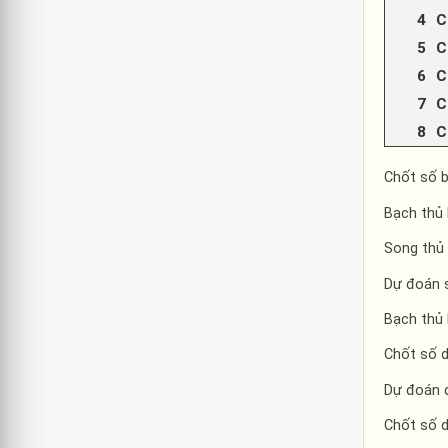
C
C
C
C
C
Chốt số b
Bạch thủ
Song thủ 
Dự đoán 
Bạch thủ 
Chốt số d
Dự đoán d
Chốt số d