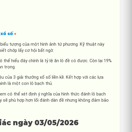
 xổ số
«
 biểu tượng của một hình ảnh tứ phương. Kỹ thuật này
iết chớp lấy cơ hội bất ngờ.
thể hiểu đây chính là tỷ lệ ăn lô đề có được. Còn lại 19%
an trọng.
u của 3 giải thưởng xổ số liền kề. Kết hợp với các lựa
ính là một con lô bạch thủ.
 em có thể xét định ý nghĩa của hình thức đánh lô bạch
này sẽ phù hợp hơn lối đánh dàn đề nhưng không đảm bảo
iác ngày 03/05/2026