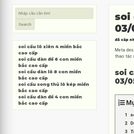
soi
Search
03/
đã câp n
soi cầu lô xiên 4 miền bắc
Meta des
cao cấp
thao tác 
soi cầu dàn đề 6 con miền
bắc cao cấp
soi 
soi cầu dàn lô 8 con miền
bắc cao cấp
03/0
soi cầu song thủ lô kép miền
bắc cao cấp
soi cầu dàn đề 4 con miền
Mụ
bắc cao cấp
s
D
T