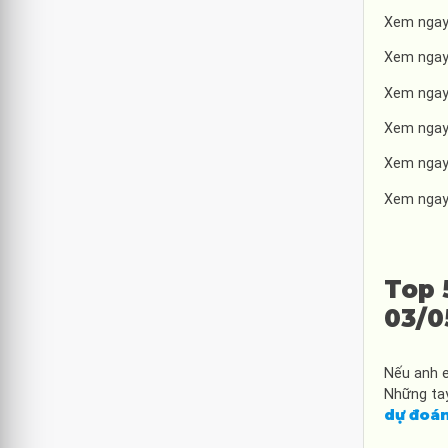
Xem ngay
Xem ngay
Xem ngay
Xem ngay
Xem ngay
Xem ngay
Top 
03/0
Nếu anh e
Những tay
dự đoán