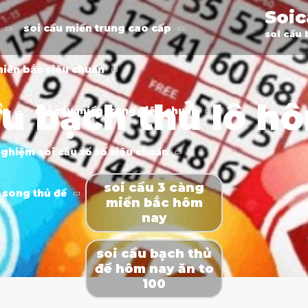
Soi
soi cầu miền trung cao cấp
soi cầu
miền bắc siêu chuẩn
ầu bạch thủ lô h
ẩn
soi cầu miền trung siêu chuẩn
nghiệm soi cầu xổ số siêu chuẩn
soi cầu 3 càng
song thủ đề
miền bắc hôm
nay
soi cầu bạch thủ
đề hôm nay ăn to
100