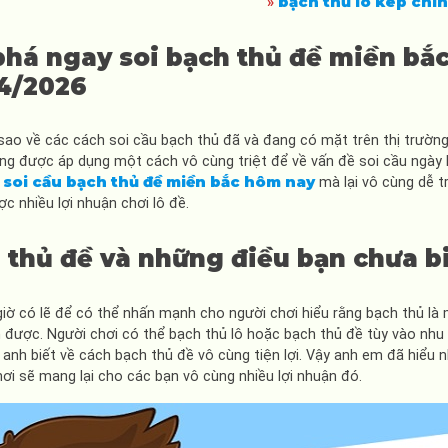
bạch thủ lô kép chí
»
phá ngay soi bạch thủ đề miền bắ
4/2026
sao về các cách soi cầu bạch thủ đã và đang có mặt trên thị trường
ng được áp dụng một cách vô cùng triệt để về vấn đề soi cầu ngày hô
soi cầu bạch thủ đề miền bắc hôm nay
y
mà lại vô cùng dễ t
ợc nhiều lợi nhuận chơi lô đề.
 thủ đề và những điều bạn chưa b
iờ có lẽ để có thể nhấn mạnh cho người chơi hiểu rằng bạch thủ là 
được. Người chơi có thể bạch thủ lô hoặc bạch thủ đề tùy vào nhu cầ
 anh biết về cách bạch thủ đề vô cùng tiện lợi. Vậy anh em đã hiểu
hơi sẽ mang lại cho các bạn vô cùng nhiều lợi nhuận đó.