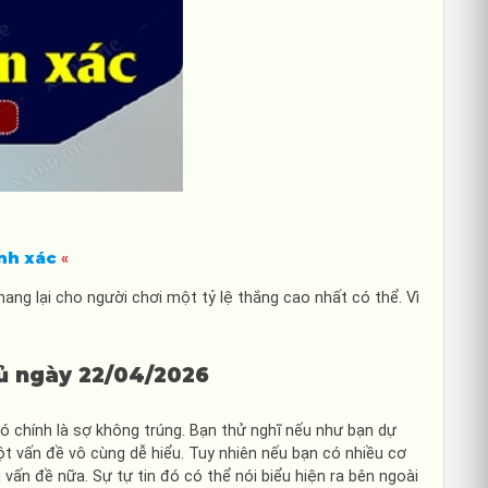
nh xác
«
ng lại cho người chơi một tỷ lệ thắng cao nhất có thể. Vì
hủ ngày 22/04/2026
ó chính là sợ không trúng. Bạn thử nghĩ nếu như bạn dự
t vấn đề vô cùng dễ hiểu. Tuy nhiên nếu bạn có nhiều cơ
vấn đề nữa. Sự tự tin đó có thể nói biểu hiện ra bên ngoài