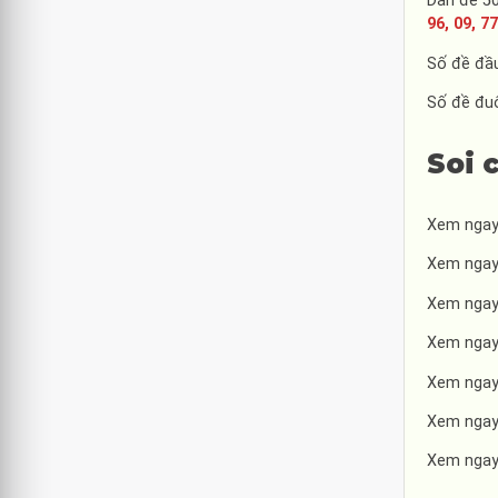
Dàn đề 50
96, 09, 77
Số đề đầ
Số đề đu
Soi 
Xem ngay
Xem ngay
Xem ngay
Xem ngay
Xem ngay
Xem ngay
Xem ngay