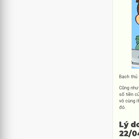
Bạch thủ 
Cũng như 
số tiền c
vô cùng í
đó.
Lý d
22/0