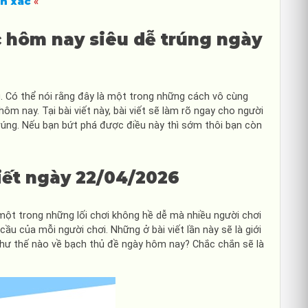
nh xác
«
c hôm nay siêu dễ trúng ngày
. Có thể nói rằng đây là một trong những cách vô cùng
m nay. Tại bài viết này, bài viết sẽ làm rõ ngay cho người
rúng. Nếu bạn bứt phá được điều này thì sớm thôi bạn còn
iết ngày 22/04/2026
một trong những lối chơi không hề dễ mà nhiều người chơi
u của mỗi người chơi. Những ở bài viết lần này sẽ là giới
 như thế nào về bạch thủ đề ngày hôm nay? Chắc chắn sẽ là