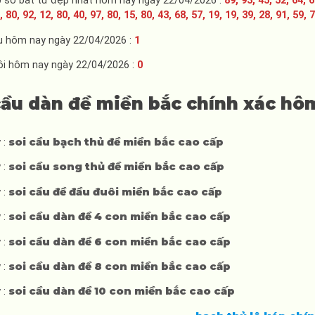
 số bất tử đẹp nhất hôm nay ngày 22/04/2026 :
89, 93, 45, 52, 64, 6
, 80, 92, 12, 80, 40, 97, 80, 15, 80, 43, 68, 57, 19, 19, 39, 28, 91, 59, 
u hôm nay ngày 22/04/2026 :
1
ôi hôm nay ngày 22/04/2026 :
0
cầu dàn đề miền bắc chính xác hô
soi cầu bạch thủ đề miền bắc cao cấp
 :
soi cầu song thủ đề miền bắc cao cấp
 :
soi cầu đề đầu đuôi miền bắc cao cấp
 :
soi cầu dàn đề 4 con miền bắc cao cấp
 :
soi cầu dàn đề 6 con miền bắc cao cấp
 :
soi cầu dàn đề 8 con miền bắc cao cấp
 :
soi cầu dàn đề 10 con miền bắc cao cấp
 :