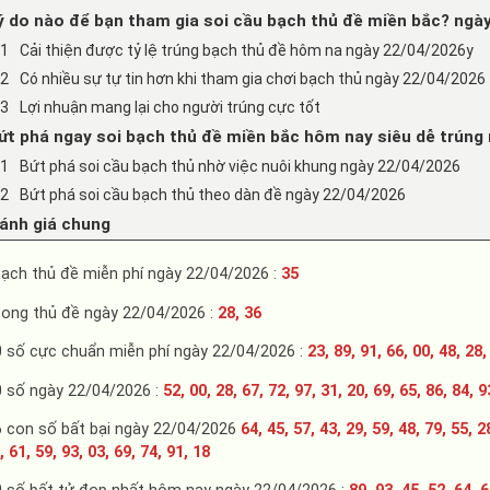
ý do nào để bạn tham gia soi cầu bạch thủ đề miền bắc? ngà
Cải thiện được tỷ lệ trúng bạch thủ đề hôm na ngày 22/04/2026y
Có nhiều sự tự tin hơn khi tham gia chơi bạch thủ ngày 22/04/2026
Lợi nhuận mang lại cho người trúng cực tốt
ứt phá ngay soi bạch thủ đề miền bắc hôm nay siêu dễ trúng
Bứt phá soi cầu bạch thủ nhờ việc nuôi khung ngày 22/04/2026
Bứt phá soi cầu bạch thủ theo dàn đề ngày 22/04/2026
ánh giá chung
ạch thủ đề miễn phí ngày 22/04/2026 :
35
ong thủ đề ngày 22/04/2026 :
28, 36
 số cực chuẩn miễn phí ngày 22/04/2026 :
23, 89, 91, 66, 00, 48, 28,
 số ngày 22/04/2026 :
52, 00, 28, 67, 72, 97, 31, 20, 69, 65, 86, 84, 9
 con số bất bại ngày 22/04/2026
64, 45, 57, 43, 29, 59, 48, 79, 55, 2
, 61, 59, 93, 03, 69, 74, 91, 18