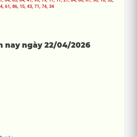
7, 64, 85, 84, 41, 99, 19, 17, 17, 27, 84, 60, 67, 50, 10, 32,
74, 61, 86, 15, 43, 71, 74, 34
m nay ngày 22/04/2026