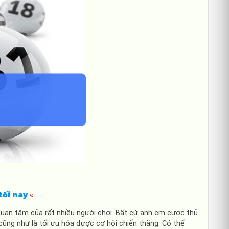
tối nay
«
quan tâm của rất nhiều người chơi. Bất cứ anh em cược thủ
ng như là tối ưu hóa được cơ hội chiến thắng. Có thể