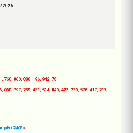
4/2026
1, 760, 860, 886, 196, 942, 781
6, 060, 797, 259, 431, 514, 040, 423, 230, 576, 417, 217,
n phí 247
«