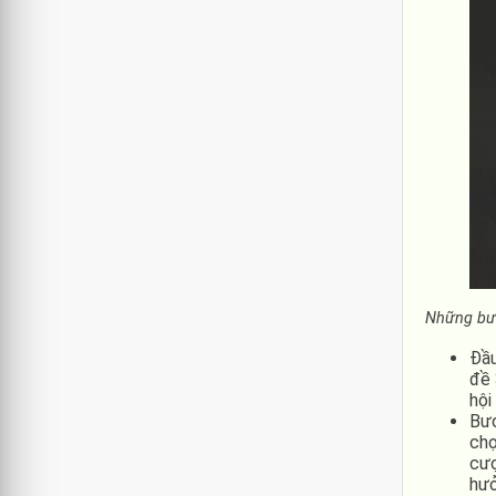
Những bướ
Đầu
đề 
hội
Bướ
chọ
cượ
hưở