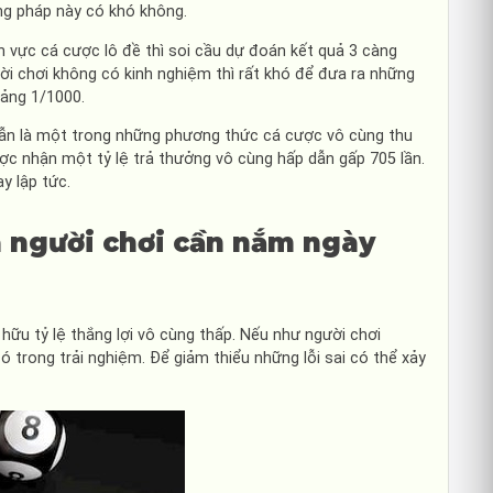
ng pháp này có khó không.
h vực cá cược lô đề thì soi cầu dự đoán kết quả 3 càng
ời chơi không có kinh nghiệm thì rất khó để đưa ra những
oảng 1/1000.
 vẫn là một trong những phương thức cá cược vô cùng thu
ợc nhận một tỷ lệ trả thưởng vô cùng hấp dẫn gấp 705 lần.
y lập tức.
à người chơi cần nắm ngày
 hữu tỷ lệ thắng lợi vô cùng thấp. Nếu như người chơi
 trong trải nghiệm. Để giảm thiểu những lỗi sai có thể xảy