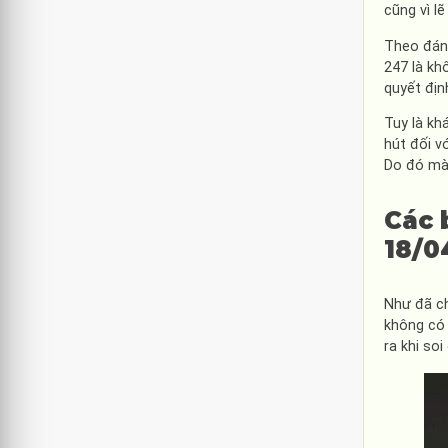
cũng vì l
Theo đánh
247 là kh
quyết địn
Tuy là kh
hút đối v
Do đó mà 
Các 
18/0
Như đã ch
không có 
ra khi so