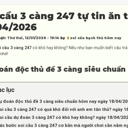
 cầu 3 càng 247 tự tin ăn 
04/2026
hật:
Thứ Hai, 12/01/2026 - 19:14
by
soi cầu bạch thủ hôm nay
i cầu 3 càng 247
có khó hay không? Nếu như bạn muốn biết câu trả lờ
nhé!
oán độc thủ đề 3 càng siêu chuẩ
c lục
ự đoán độc thủ đề 3 càng siêu chuẩn hôm nay ngày 18/04/2
oi cầu 3 càng 247 có quá khó đối với anh em tân thủ? ngày 1
oi cầu dự đoán 3 càng 247 có khó hay không? ngày 18/04/20
ác bước soi cầu 3 càng 247 cơ bản mà người chơi cần nắm n