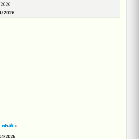
4/2026
04/2026
p nhất
«
/04/2026