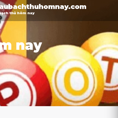
caubachthuhomnay.com
 bạch thủ hôm nay
ôm nay