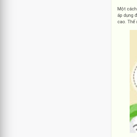
Một cách 
áp dụng đ
cao. Thế 