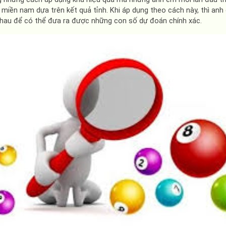
u miền nam dựa trên kết quả tỉnh. Khi áp dụng theo cách này, thì a
hau để có thể đưa ra được những con số dự đoán chính xác.