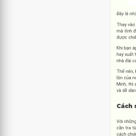
Đây là nh
Thay vào 
mà tỉnh đ
được chi
Khi bạn á
hay xuất 
nhà đài c
Thế nên, 
lộn của n
Minh, thì
và dễ dà
Cách 
Với những
cần tra t
cách chơi