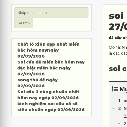
soi
Search
27/
đã câp n
Chốt lô xiên đẹp nhất miền
Mô tả: Nh
bắc hôm nayngày
là các cá
02/09/2026
Soi cầu đề miền bắc hôm nay
soi 
đặc biệt miền bắc ngày
02/09/2026
song thủ đề ngày
02/09/2026
Mụ
Soi cầu 3 càng chuẩn nhất
hôm nay ngày 02/09/2026
s
kinh nghiệm soi cầu xổ số
N
siêu chuẩn ngày 02/09/2026