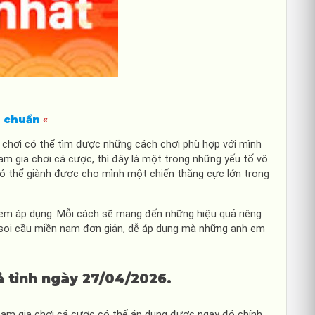
u chuẩn
«
 chơi có thể tìm được những cách chơi phù hợp với mình
am gia chơi cá cược, thì đây là một trong những yếu tố vô
 có thể giành được cho mình một chiến thắng cực lớn trong
 em áp dụng. Mỗi cách sẽ mang đến những hiệu quả riêng
ch soi cầu miền nam đơn giản, dễ áp dụng mà những anh em
 tỉnh ngày 27/04/2026.
am gia chơi cá cược có thể áp dụng được ngay đó chính