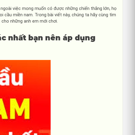
ì ngoài việc mong muốn có được những chiến thắng lớn, họ
soi cầu miền nam. Trong bài viết này, chúng ta hãy cùng tìm
g cho những anh em mới chơi.
ác nhất bạn nên áp dụng