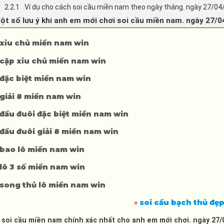
Ví dụ cho cách soi cầu miền nam theo ngày tháng. ngày 27/0
ột số lưu ý khi anh em mới chơi soi cầu miền nam. ngày 27/
 xỉu chủ miền nam win
 cặp xỉu chủ miền nam win
 đặc biệt miền nam win
 giải 8 miền nam win
 đầu đuôi đặc biệt miền nam win
 đầu đuôi giải 8 miền nam win
 bao lô miền nam win
 lô 3 số miền nam win
 song thủ lô miền nam win
soi cầu bạch thủ đẹ
»
 soi cầu miền nam chính xác nhất cho anh em mới chơi. ngày 27