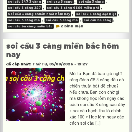
,
,
,
soi cầu 247 3 càng
soi cau 3 cang
soi cầu 3 càng
,
,
soi cầu 3 càng 247
soi cầu 3 càng 6666 miễn phí
,
,
Soi cầu 3 càng chuẩn nhất hôm nay
soi cầu 3 càng đặc biệt
,
,
,
soi cầu 3 càng mb
soi cau 3 cang mb
soi cầu ba càng
ở
2 bình luận
soi cầu ba càng miền bắc
Soi
cầu
3
càng
soi cầu 3 càng miền bắc hôm
chuẩn
nhất
nay
hôm
nay
đã câp nhật:
Thứ Tư, 05/08/2026 - 19:27
Mô tả: Bạn đã bao giờ nghĩ
rằng đánh đề 3 càng đều có
chiến thuật bắt đề chưa?
Nếu chưa. Bạn còn chờ gì
mà không học lỏm ngay các
cách soi cầu 3 càng sau đây.
» soi cầu bạch thủ lô chính
xác 100 « Học lỏm ngay các
cách soi cầu […]