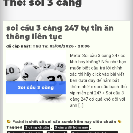
Thẻ:
soi 3 càng
soi cầu 3 càng 247 tự tin ăn
thông liên tục
đã câp nhật:
Thứ Tư, 05/08/2026 - 20:08
Meta: Soi cầu 3 càng 247 có
khó hay không? Nếu như bạn
muốn biết câu trả lời chính
xác thì hãy click vào bài viết
bên dưới đây để nắm bắt
thêm nhé! » soi cầu bạch thủ
víp miễn phí 247 « Soi cầu 3
càng 247 có quá khó đối với
anh […]
chốt số soi cầu xsmb hôm nay siêu chuẩn
Posted in
Tagged
,
,
3 càng chuẩn
3 càng đề hôm nay