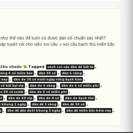
ử như thế nào để luôn có được dàn số chuẩn xác nhất?
áp tuyệt vời cho việc soi cầu. » soi cầu bạch thủ miền bắc
siêu chuẩn
Tagged
,
cách soi cầu dàn đề bất tử
,
,
,
càng 6 số miền bắc
dàn 30 số
dàn 4 càng
,
,
 nay
dàn de 20 số nuôi ngày rồng bạch kim
,
,
,
số bất bại vip
dàn de 4 càng
dàn de 4 số miễn phí
,
,
e 50 số xsmb
dàn de 6 số miễn phí
,
,
,
,
hí
dàn de 60 vip
dàn de 8 số
dàn de bạch thủ
,
,
,
ố khung 2 ngày
dàn đề 3 càng
dàn đề 30 số
,
,
,
g
dàn đề đầu đuôi khung 3 ngày
dàn đề miền bắc hôm nay