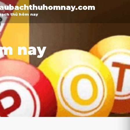
caubachthuhomnay.com
 bạch thủ hôm nay
ôm nay