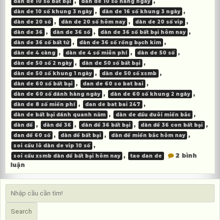
,
,
dàn de 10 số bất bại
dàn de 10 số hàng ngày
,
,
dàn de 10 số khung 3 ngày
dàn de 16 số khung 3 ngày
,
,
,
dàn de 20 số
dàn de 20 số hôm nay
dàn de 20 số vip
,
,
,
dàn de 36
dàn de 36 số
dàn de 36 số bất bại hôm nay
,
,
dàn de 36 số bất tử
dàn de 36 số rồng bạch kim
,
,
,
dàn de 4 càng
dàn de 4 số miễn phí
dàn de 50 số
,
,
dàn de 50 số 2 ngày
dàn de 50 số bất bại
,
,
dàn de 50 số khung 1 ngày
dàn de 50 số xsmb
,
,
dàn de 60 số bất bại
dan de 60 so bat bai
,
,
dàn de 60 số đánh hàng ngày
dàn de 60 số khung 2 ngày
,
,
dàn de 8 số miền phí
dan de bat bai 247
,
,
dàn de bất bại đánh quanh năm
dàn de đầu đuôi miền bắc
,
,
,
,
dàn đề
dàn đề 36
dàn đề 36 bất bại
dàn đề 36 con bất bại
,
,
,
dan đề 60 số
dàn đề bất bại
dàn đề miền bắc hôm nay
,
soi cầu lô dàn de vip 10 số
,
2 bình
soi cầu xsmb dàn đề bất bại hôm nay
tao dan de
ở
luận
soi
cầu
xsmb
dàn
đề
bất
Search
bại