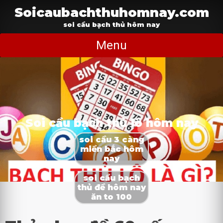
Skip
Soicaubachthuhomnay.com
to
content
soi cầu bạch thủ hôm nay
Menu
Soi cầu bạch thủ lô hôm nay
soi cầu 3 càng
miền bắc hôm
nay
soi cầu bạch
thủ đề hôm nay
ăn to 100